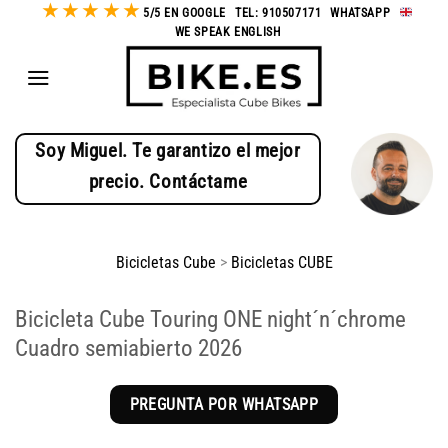
★
★
★
★
★
Saltar
5/5 EN GOOGLE
-
TEL: 910507171
-
WHATSAPP
-
WE SPEAK ENGLISH
al
contenido
Soy Miguel. Te garantizo el mejor
precio. Contáctame
Bicicletas Cube
>
Bicicletas CUBE
Bicicleta Cube Touring ONE night´n´chrome
Cuadro semiabierto 2026
PREGUNTA POR WHATSAPP