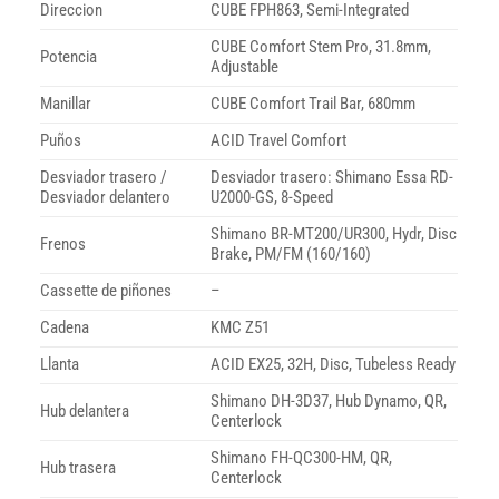
Direccion
CUBE FPH863, Semi-Integrated
CUBE Comfort Stem Pro, 31.8mm,
Potencia
Adjustable
Manillar
CUBE Comfort Trail Bar, 680mm
Puños
ACID Travel Comfort
Desviador trasero /
Desviador trasero: Shimano Essa RD-
Desviador delantero
U2000-GS, 8-Speed
Shimano BR-MT200/UR300, Hydr, Disc
Frenos
Brake, PM/FM (160/160)
Cassette de piñones
–
Cadena
KMC Z51
Llanta
ACID EX25, 32H, Disc, Tubeless Ready
Shimano DH-3D37, Hub Dynamo, QR,
Hub delantera
Centerlock
Shimano FH-QC300-HM, QR,
Hub trasera
Centerlock