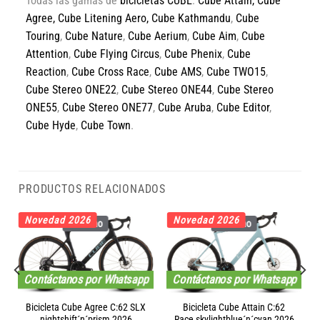
Todas las gamas de
bicicletas CUBE
:
Cube Attain
,
Cube
Agree
,
Cube Litening Aero,
Cube Kathmandu
,
Cube
Touring
,
Cube Nature
,
Cube Aerium
,
Cube Aim
,
Cube
Attention
,
Cube Flying Circus
,
Cube Phenix
,
Cube
Reaction
,
Cube Cross Race
,
Cube AMS
,
Cube TWO15
,
Cube Stereo ONE22
,
Cube Stereo ONE44
,
Cube Stereo
ONE55
,
Cube Stereo ONE77
,
Cube Aruba
,
Cube Editor
,
Cube Hyde
,
Cube Town
.
PRODUCTOS RELACIONADOS
Novedad 2026
Novedad 2026
Carbono
Carbono
Contáctanos por Whatsapp
Contáctanos por Whatsapp
Bicicleta Cube Agree C:62 SLX
Bicicleta Cube Attain C:62
nightshift´n´prism 2026
Race skylightblue´n´cyan 2026