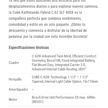
Ya sea que estés buscando una bicicleta para tus
desplazamientos diarios o para explorar nuevos caminos,
la Cube Kathmandu Hybrid C:62 SLT 400X es la
compañera perfecta que combina rendimiento,
comodidad y estilo en un solo paquete. ¡Obtén tu
descuento y comienza a disfrutar de la libertad de
pedalear por la ciudad con esta increíble bicicleta!
Especificaciones técnicas
C:62® Advanced Twin Mold, Efficient Comfort
Geometry, Boost148, Fixed Integrated Battery,
Cuadro
Flat Mount Disc, Integrated Carrier 3.0,
Advanced Internal Cable Routing, UDH™
CUBE C:62® Technology, 1 1/2″ – 1 1/2″
Horquilla
Tapered, Internal Light Cable Option, 15x110mm
Amortiguador
–
Bosch Drive Unit Performance SX max. 60Nm
Motor
(BDU31)