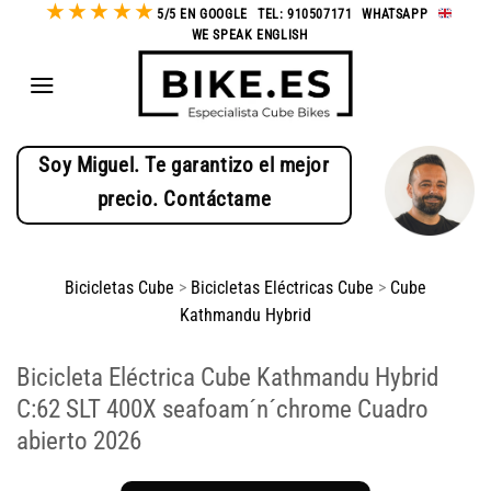
★
★
★
★
★
Saltar
5/5 EN GOOGLE
-
TEL: 910507171
-
WHATSAPP
-
WE SPEAK ENGLISH
al
contenido
Soy Miguel. Te garantizo el mejor
precio. Contáctame
Bicicletas Cube
>
Bicicletas Eléctricas Cube
>
Cube
Kathmandu Hybrid
Bicicleta Eléctrica Cube Kathmandu Hybrid
C:62 SLT 400X seafoam´n´chrome Cuadro
abierto 2026