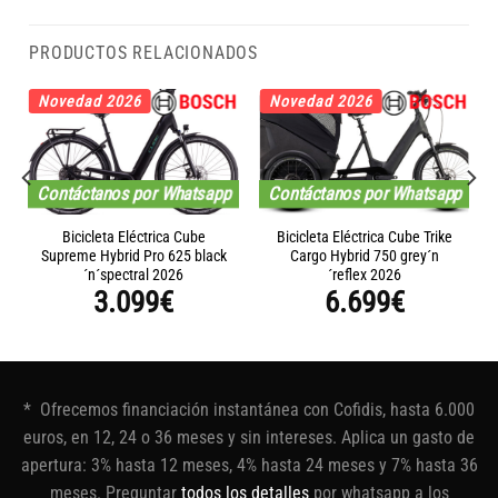
PRODUCTOS RELACIONADOS
Novedad 2026
Novedad 2026
Contáctanos por Whatsapp
Contáctanos por Whatsapp
Bicicleta Eléctrica Cube
Bicicleta Eléctrica Cube Trike
Supreme Hybrid Pro 625 black
Cargo Hybrid 750 grey´n
´n´spectral 2026
´reflex 2026
3.099
€
6.699
€
* Ofrecemos financiación instantánea con Cofidis, hasta 6.000
euros, en 12, 24 o 36 meses y sin intereses. Aplica un gasto de
apertura: 3% hasta 12 meses, 4% hasta 24 meses y 7% hasta 36
meses. Preguntar
todos los detalles
por whatsapp a los