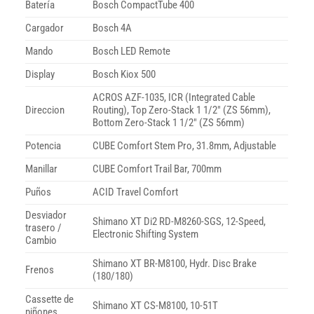
Batería
Bosch CompactTube 400
Cargador
Bosch 4A
Mando
Bosch LED Remote
Display
Bosch Kiox 500
ACROS AZF-1035, ICR (Integrated Cable
Direccion
Routing), Top Zero-Stack 1 1/2″ (ZS 56mm),
Bottom Zero-Stack 1 1/2″ (ZS 56mm)
Potencia
CUBE Comfort Stem Pro, 31.8mm, Adjustable
Manillar
CUBE Comfort Trail Bar, 700mm
Puños
ACID Travel Comfort
Desviador
Shimano XT Di2 RD-M8260-SGS, 12-Speed,
trasero /
Electronic Shifting System
Cambio
Shimano XT BR-M8100, Hydr. Disc Brake
Frenos
(180/180)
Cassette de
Shimano XT CS-M8100, 10-51T
piñones