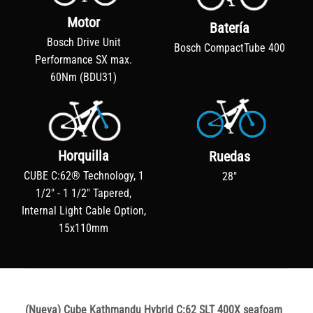
Motor
Batería
Bosch Drive Unit
Bosch CompactTube 400
Performance SX max.
60Nm (BDU31)
Horquilla
Ruedas
CUBE C:62® Technology, 1
28"
1/2" - 1 1/2" Tapered,
Internal Light Cable Option,
15x110mm
(Nueva) Cube Kathmandu Hybrid C:62 SLT 400X seafoam