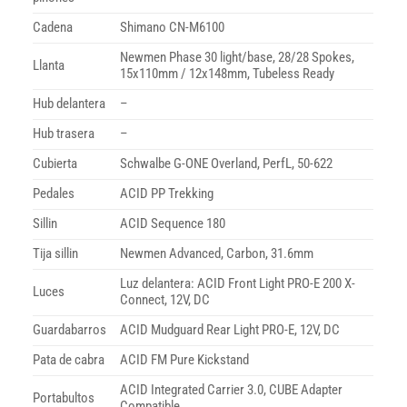
Cadena
Shimano CN-M6100
Newmen Phase 30 light/base, 28/28 Spokes,
Llanta
15x110mm / 12x148mm, Tubeless Ready
Hub delantera
–
Hub trasera
–
Cubierta
Schwalbe G-ONE Overland, PerfL, 50-622
Pedales
ACID PP Trekking
Sillin
ACID Sequence 180
Tija sillin
Newmen Advanced, Carbon, 31.6mm
Luz delantera: ACID Front Light PRO-E 200 X-
Luces
Connect, 12V, DC
Guardabarros
ACID Mudguard Rear Light PRO-E, 12V, DC
Pata de cabra
ACID FM Pure Kickstand
ACID Integrated Carrier 3.0, CUBE Adapter
Portabultos
Compatible