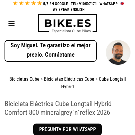
★
★
★
★
★
Saltar
5/5 EN GOOGLE
-
TEL: 910507171
-
WHATSAPP
-
WE SPEAK ENGLISH
al
contenido
Soy Miguel. Te garantizo el mejor
precio. Contáctame
Bicicletas Cube
>
Bicicletas Eléctricas Cube
>
Cube Longtail
Hybrid
Bicicleta Eléctrica Cube Longtail Hybrid
Comfort 800 mineralgrey´n´reflex 2026
PREGUNTA POR WHATSAPP