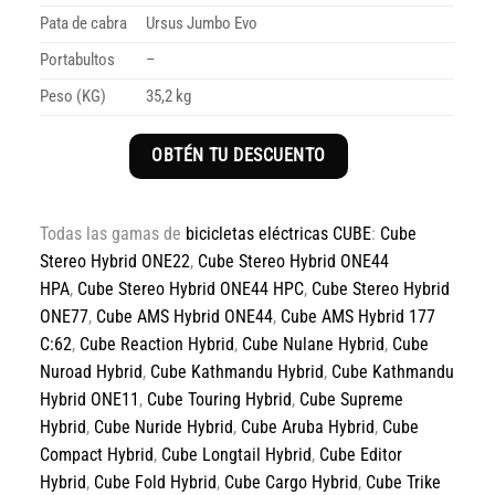
Pata de cabra
Ursus Jumbo Evo
Portabultos
–
Peso (KG)
35,2 kg
OBTÉN TU DESCUENTO
Todas las gamas de
bicicletas eléctricas CUBE
:
Cube
Stereo Hybrid ONE22
,
Cube Stereo Hybrid ONE44
HPA
,
Cube Stereo Hybrid ONE44 HPC
,
Cube Stereo Hybrid
ONE77
,
Cube AMS Hybrid ONE44
,
Cube AMS Hybrid 177
C:62
,
Cube Reaction Hybrid
,
Cube Nulane Hybrid
,
Cube
Nuroad Hybrid
,
Cube Kathmandu Hybrid
,
Cube Kathmandu
Hybrid ONE11
,
Cube Touring Hybrid
,
Cube Supreme
Hybrid
,
Cube Nuride Hybrid
,
Cube Aruba Hybrid
,
Cube
Compact Hybrid
,
Cube Longtail Hybrid
,
Cube Editor
Hybrid
,
Cube Fold Hybrid
,
Cube Cargo Hybrid
,
Cube Trike