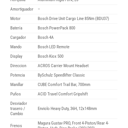
Amortiguador
–
Motor
Bosch Drive Unit Cargo Line 85Nm (BDU37)
Batería
Bosch PowerPack 800
Cargador
Bosch 4A
Mando
Bosch LED Remote
Display
Bosch Kiox 500
Direccion
ACROS Carrier Mount Headset
Potencia
BySchulz Speedlifter Classic
Manillar
CUBE Comfort Trail Bar, 700mm
Puños
ACID Travel Comfort Gripshift
Desviador
trasero /
Enviolo Heavy Duty, 36H, 12x148mm
Cambio
Magura Gustav PRO, Front 4-Piston/Rear 4-
Frenos