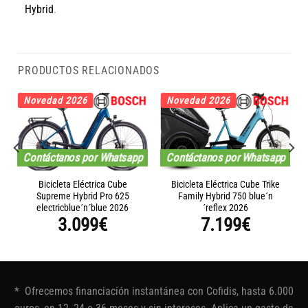
Hybrid
.
PRODUCTOS RELACIONADOS
Novedad 2026
Novedad 2026
Contáctanos por Whatsapp
Contáctanos por Whatsapp
Bicicleta Eléctrica Cube
Bicicleta Eléctrica Cube Trike
Supreme Hybrid Pro 625
Family Hybrid 750 blue´n
electricblue´n´blue 2026
´reflex 2026
3.099
€
7.199
€
* Ofrecemos financiación instantánea con Cofidis, hasta 6.000