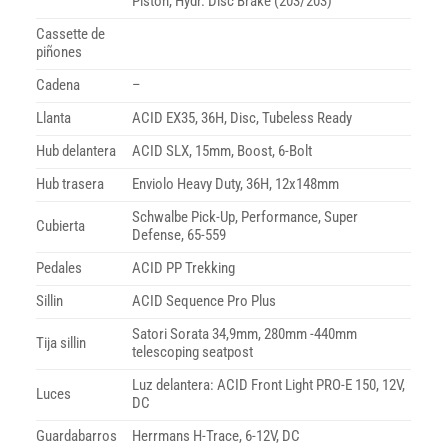
Piston, Hydr. Disc Brake (203/203)
Cassette de
piñones
Cadena
–
Llanta
ACID EX35, 36H, Disc, Tubeless Ready
Hub delantera
ACID SLX, 15mm, Boost, 6-Bolt
Hub trasera
Enviolo Heavy Duty, 36H, 12x148mm
Schwalbe Pick-Up, Performance, Super
Cubierta
Defense, 65-559
Pedales
ACID PP Trekking
Sillin
ACID Sequence Pro Plus
Satori Sorata 34,9mm, 280mm -440mm
Tija sillin
telescoping seatpost
Luz delantera: ACID Front Light PRO-E 150, 12V,
Luces
DC
Guardabarros
Herrmans H-Trace, 6-12V, DC