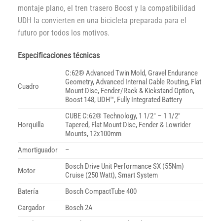
montaje plano, el tren trasero Boost y la compatibilidad
UDH la convierten en una bicicleta preparada para el
futuro por todos los motivos.
Especificaciones técnicas
C:62® Advanced Twin Mold, Gravel Endurance
Geometry, Advanced Internal Cable Routing, Flat
Cuadro
Mount Disc, Fender/Rack & Kickstand Option,
Boost 148, UDH™, Fully Integrated Battery
CUBE C:62® Technology, 1 1/2″ – 1 1/2″
Horquilla
Tapered, Flat Mount Disc, Fender & Lowrider
Mounts, 12x100mm
Amortiguador
–
Bosch Drive Unit Performance SX (55Nm)
Motor
Cruise (250 Watt), Smart System
Batería
Bosch CompactTube 400
Cargador
Bosch 2A