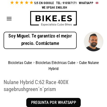
★
★
★
★
★
Saltar
5/5 EN GOOGLE
-
TEL: 910507171
-
WHATSAPP
-
WE SPEAK ENGLISH
al
contenido
Soy Miguel. Te garantizo el mejor
precio. Contáctame
Bicicletas Cube
>
Bicicletas Eléctricas Cube
>
Cube Nulane
Hybrid
Nulane Hybrid C:62 Race 400X
sagebrushgreen´n´prism
PREGUNTA POR WHATSAPP