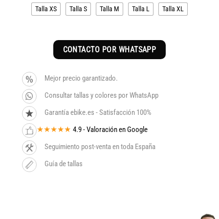
era:
es:
Talla XS
Talla S
Talla M
Talla L
Talla XL
3.099€.
2.634€.
CONTACTO POR WHATSAPP
Mejor precio garantizado.
Consultar tallas y colores por WhatsApp
Garantía ebike.es - Satisfacción 100%
★★★★★
4.9 - Valoración en Google
Seguimiento post-venta en toda España
Guía de tallas