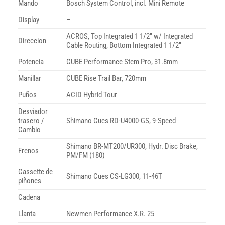
Mando
Bosch System Control, incl. Mini Remote
Display
–
ACROS, Top Integrated 1 1/2″ w/ Integrated
Direccion
Cable Routing, Bottom Integrated 1 1/2″
Potencia
CUBE Performance Stem Pro, 31.8mm
Manillar
CUBE Rise Trail Bar, 720mm
Puños
ACID Hybrid Tour
Desviador
trasero /
Shimano Cues RD-U4000-GS, 9-Speed
Cambio
Shimano BR-MT200/UR300, Hydr. Disc Brake,
Frenos
PM/FM (180)
Cassette de
Shimano Cues CS-LG300, 11-46T
piñones
Cadena
Llanta
Newmen Performance X.R. 25