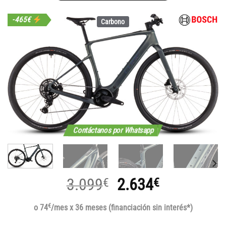
-465€
Carbono
Contáctanos por Whatsapp
El
El
3.099
2.634
€
€
precio
precio
€
o 74
/mes x 36 meses (financiación sin interés*)
original
actual