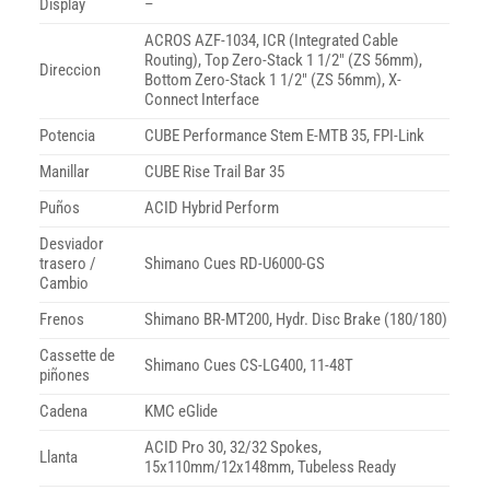
Display
–
ACROS AZF-1034, ICR (Integrated Cable
Routing), Top Zero-Stack 1 1/2″ (ZS 56mm),
Direccion
Bottom Zero-Stack 1 1/2″ (ZS 56mm), X-
Connect Interface
Potencia
CUBE Performance Stem E-MTB 35, FPI-Link
Manillar
CUBE Rise Trail Bar 35
Puños
ACID Hybrid Perform
Desviador
trasero /
Shimano Cues RD-U6000-GS
Cambio
Frenos
Shimano BR-MT200, Hydr. Disc Brake (180/180)
Cassette de
Shimano Cues CS-LG400, 11-48T
piñones
Cadena
KMC eGlide
ACID Pro 30, 32/32 Spokes,
Llanta
15x110mm/12x148mm, Tubeless Ready