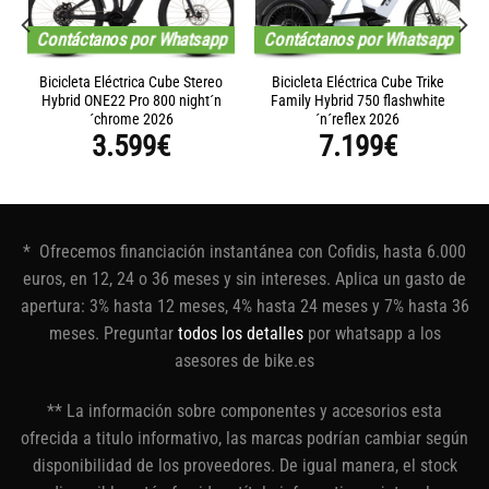
Contáctanos por Whatsapp
Contáctanos por Whatsapp
Bicicleta Eléctrica Cube Stereo
Bicicleta Eléctrica Cube Trike
Hybrid ONE22 Pro 800 night´n
Family Hybrid 750 flashwhite
´chrome 2026
´n´reflex 2026
3.599
€
7.199
€
* Ofrecemos financiación instantánea con Cofidis, hasta 6.000
euros, en 12, 24 o 36 meses y sin intereses. Aplica un gasto de
apertura: 3% hasta 12 meses, 4% hasta 24 meses y 7% hasta 36
meses. Preguntar
todos los detalles
por whatsapp a los
asesores de bike.es
** La información sobre componentes y accesorios esta
ofrecida a titulo informativo, las marcas podrían cambiar según
disponibilidad de los proveedores. De igual manera, el stock