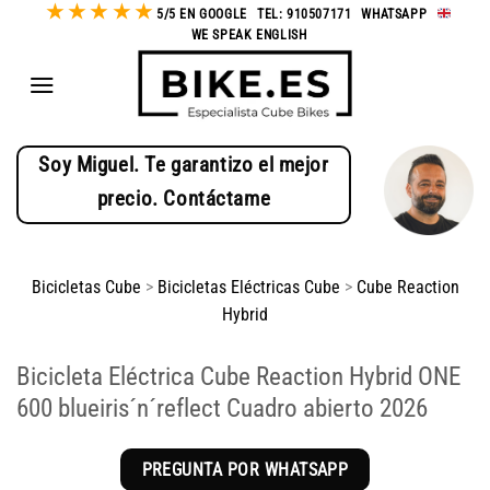
★
★
★
★
★
Saltar
5/5 EN GOOGLE
-
TEL: 910507171
-
WHATSAPP
-
WE SPEAK ENGLISH
al
contenido
Soy Miguel. Te garantizo el mejor
precio. Contáctame
Bicicletas Cube
>
Bicicletas Eléctricas Cube
>
Cube Reaction
Hybrid
Bicicleta Eléctrica Cube Reaction Hybrid ONE
600 blueiris´n´reflect Cuadro abierto 2026
PREGUNTA POR WHATSAPP