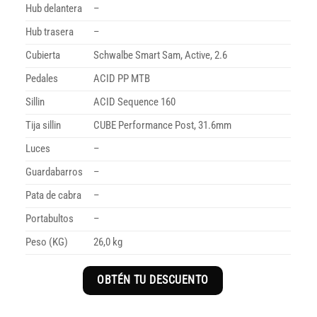
Hub delantera
–
Hub trasera
–
Cubierta
Schwalbe Smart Sam, Active, 2.6
Pedales
ACID PP MTB
Sillin
ACID Sequence 160
Tija sillin
CUBE Performance Post, 31.6mm
Luces
–
Guardabarros
–
Pata de cabra
–
Portabultos
–
Peso (KG)
26,0 kg
OBTÉN TU DESCUENTO