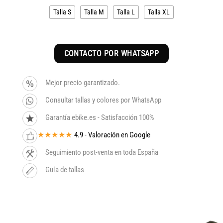
era:
es:
Talla S
Talla M
Talla L
Talla XL
3.499€.
2.974€.
CONTACTO POR WHATSAPP
Mejor precio garantizado.
Consultar tallas y colores por WhatsApp
Garantía ebike.es - Satisfacción 100%
★★★★★
4.9 - Valoración en Google
Seguimiento post-venta en toda España
Guía de tallas