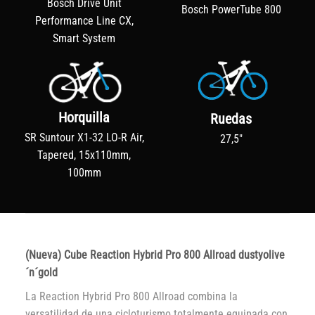
Bosch Drive Unit
Bosch PowerTube 800
Performance Line CX,
Smart System
Horquilla
Ruedas
SR Suntour X1-32 LO-R Air,
27,5"
Tapered, 15x110mm,
100mm
(Nueva) Cube Reaction Hybrid Pro 800 Allroad dustyolive
´n´gold
La Reaction Hybrid Pro 800 Allroad combina la
versatilidad de una cicloturismo totalmente equipada con