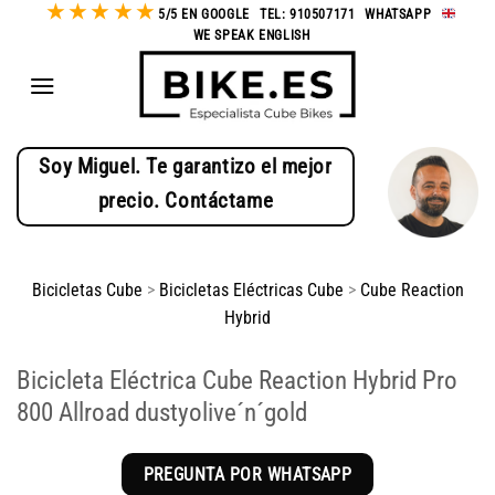
★
★
★
★
★
Saltar
5/5 EN GOOGLE
-
TEL: 910507171
-
WHATSAPP
-
WE SPEAK ENGLISH
al
contenido
Soy Miguel. Te garantizo el mejor
precio. Contáctame
Bicicletas Cube
>
Bicicletas Eléctricas Cube
>
Cube Reaction
Hybrid
Bicicleta Eléctrica Cube Reaction Hybrid Pro
800 Allroad dustyolive´n´gold
PREGUNTA POR WHATSAPP