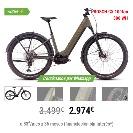
-525€
Contáctanos por Whatsapp
El
El
3.499
2.974
€
€
precio
precio
€
o 83
/mes x 36 meses (financiación sin interés*)
original
actual