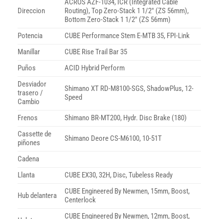
ACROS AZF-1034, ICR (Integrated Cable
Direccion
Routing), Top Zero-Stack 1 1/2″ (ZS 56mm),
Bottom Zero-Stack 1 1/2″ (ZS 56mm)
Potencia
CUBE Performance Stem E-MTB 35, FPI-Link
Manillar
CUBE Rise Trail Bar 35
Puños
ACID Hybrid Perform
Desviador
Shimano XT RD-M8100-SGS, ShadowPlus, 12-
trasero /
Speed
Cambio
Frenos
Shimano BR-MT200, Hydr. Disc Brake (180)
Cassette de
Shimano Deore CS-M6100, 10-51T
piñones
Cadena
Llanta
CUBE EX30, 32H, Disc, Tubeless Ready
CUBE Engineered By Newmen, 15mm, Boost,
Hub delantera
Centerlock
CUBE Engineered By Newmen, 12mm, Boost,