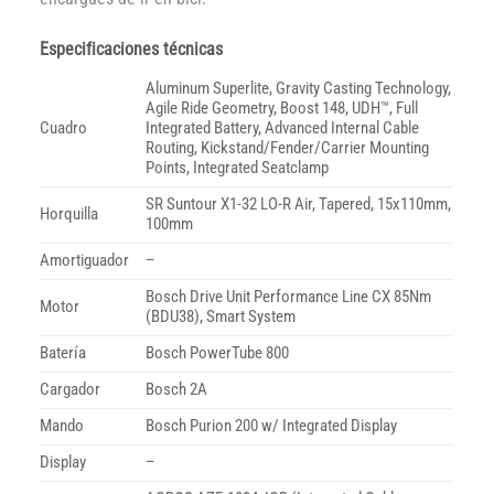
Especificaciones técnicas
Aluminum Superlite, Gravity Casting Technology,
Agile Ride Geometry, Boost 148, UDH™, Full
Cuadro
Integrated Battery, Advanced Internal Cable
Routing, Kickstand/Fender/Carrier Mounting
Points, Integrated Seatclamp
SR Suntour X1-32 LO-R Air, Tapered, 15x110mm,
Horquilla
100mm
Amortiguador
–
Bosch Drive Unit Performance Line CX 85Nm
Motor
(BDU38), Smart System
Batería
Bosch PowerTube 800
Cargador
Bosch 2A
Mando
Bosch Purion 200 w/ Integrated Display
Display
–