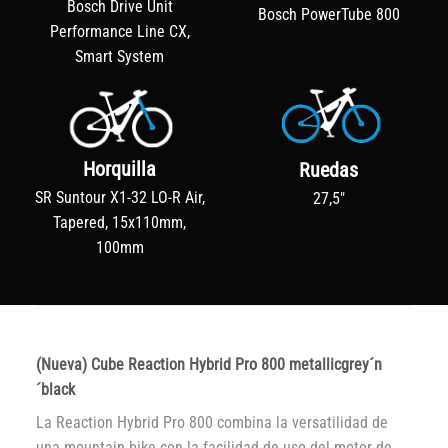
Bosch Drive Unit
Bosch PowerTube 800
Performance Line CX,
Smart System
Horquilla
Ruedas
SR Suntour X1-32 LO-R Air,
27,5"
Tapered, 15x110mm,
100mm
(Nueva) Cube Reaction Hybrid Pro 800 metallicgrey´n
´black
La Reaction Hybrid Pro 800 combina la versatilidad de
una mountain bike con la facilidad de uso del motor de