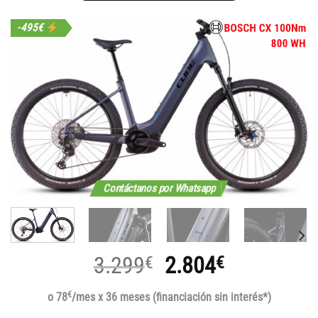
-495€
Contáctanos por Whatsapp
El
El
3.299
2.804
€
€
precio
precio
€
o 78
/mes x 36 meses (financiación sin interés*)
original
actual