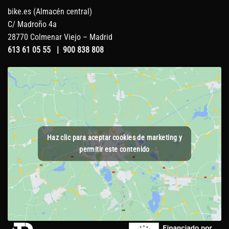
bike.es (Almacén central)
C/ Madroño 4a
28770 Colmenar Viejo – Madrid
613 61 05 55
|
900 838 808
Haz clic para aceptar cookies de marketing y
permitir este contenido