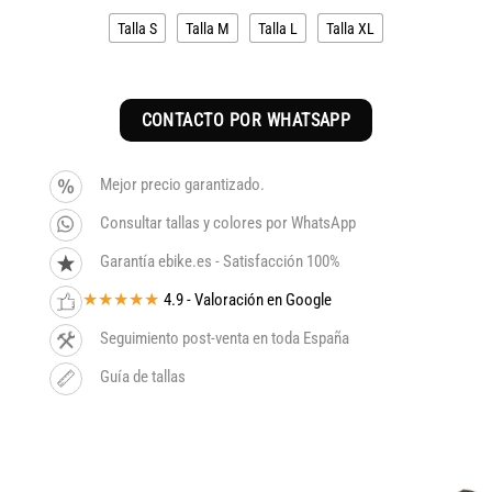
era:
es:
Talla S
Talla M
Talla L
Talla XL
3.299€.
2.804€.
CONTACTO POR WHATSAPP
Mejor precio garantizado.
Consultar tallas y colores por WhatsApp
Garantía ebike.es - Satisfacción 100%
★★★★★
4.9 - Valoración en Google
Seguimiento post-venta en toda España
Guía de tallas