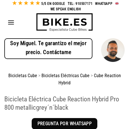
★
★
★
★
★
Saltar
5/5 EN GOOGLE
-
TEL: 910507171
-
WHATSAPP
-
WE SPEAK ENGLISH
al
contenido
Soy Miguel. Te garantizo el mejor
precio. Contáctame
Bicicletas Cube
>
Bicicletas Eléctricas Cube
>
Cube Reaction
Hybrid
Bicicleta Eléctrica Cube Reaction Hybrid Pro
800 metallicgrey´n´black
PREGUNTA POR WHATSAPP