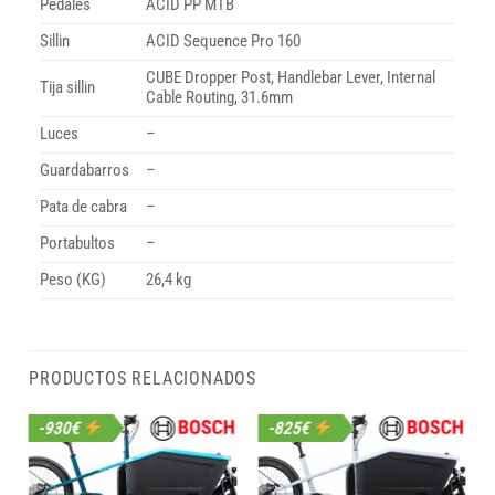
Pedales
ACID PP MTB
Sillin
ACID Sequence Pro 160
CUBE Dropper Post, Handlebar Lever, Internal
Tija sillin
Cable Routing, 31.6mm
Luces
–
Guardabarros
–
Pata de cabra
–
Portabultos
–
Peso (KG)
26,4 kg
PRODUCTOS RELACIONADOS
-930€
-825€