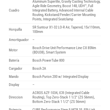
Aluminum Superlite, Gravity Casting Technology,
Agile Ride Geometry, Boost 148, UDH™, Full
Cuadro
Integrated Battery, Advanced Internal Cable
Routing, Kickstand/Fender/Carrier Mounting
Points, Integrated Seatclamp
SR Suntour X1-32 LO-R Air, Tapered, 15x110mm,
Horquilla
100mm
Amortiguador
–
Bosch Drive Unit Performance Line CX 85Nm
Motor
(BDU38), Smart System
Batería
Bosch PowerTube 800
Cargador
Bosch 2A
Mando
Bosch Purion 200 w/ Integrated Display
Display
–
ACROS AZF-1034, ICR (Integrated Cable
Direccion
Routing), Top Zero-Stack 1 1/2″ (ZS 56mm),
Bottom Zero-Stack 1 1/2″ (ZS 56mm)
Potencia
CUBE Performance Stem E-MTB 35, FPI-Link