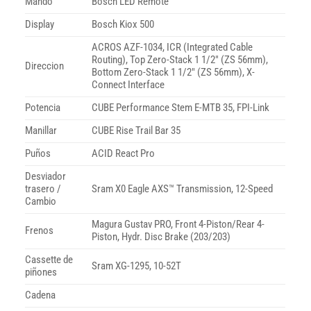
Mando
Bosch LED Remote
Display
Bosch Kiox 500
ACROS AZF-1034, ICR (Integrated Cable
Routing), Top Zero-Stack 1 1/2″ (ZS 56mm),
Direccion
Bottom Zero-Stack 1 1/2″ (ZS 56mm), X-
Connect Interface
Potencia
CUBE Performance Stem E-MTB 35, FPI-Link
Manillar
CUBE Rise Trail Bar 35
Puños
ACID React Pro
Desviador
trasero /
Sram X0 Eagle AXS™ Transmission, 12-Speed
Cambio
Magura Gustav PRO, Front 4-Piston/Rear 4-
Frenos
Piston, Hydr. Disc Brake (203/203)
Cassette de
Sram XG-1295, 10-52T
piñones
Cadena