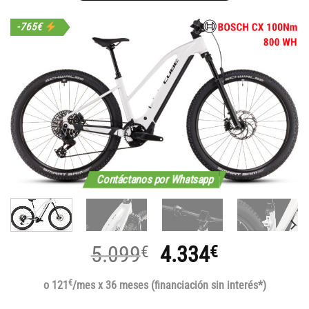
-765€
Contáctanos por Whatsapp
El
El
5.099
4.334
€
€
precio
precio
€
o 121
/mes x 36 meses (financiación sin interés*)
original
actual