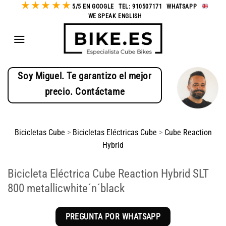
★
★
★
★
★
Saltar
5/5 EN GOOGLE
-
TEL: 910507171
-
WHATSAPP
-
WE SPEAK ENGLISH
al
contenido
Soy Miguel. Te garantizo el mejor
precio. Contáctame
Bicicletas Cube
>
Bicicletas Eléctricas Cube
>
Cube Reaction
Hybrid
Bicicleta Eléctrica Cube Reaction Hybrid SLT
800 metallicwhite´n´black
PREGUNTA POR WHATSAPP