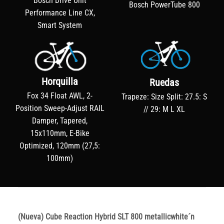
Bosch Drive Unit
Bosch PowerTube 800
Performance Line CX,
Smart System
Horquilla
Ruedas
Fox 34 Float AWL, 2-
Trapeze: Size Split: 27.5: S
Position Sweep-Adjust RAIL
// 29: M L XL
Damper, Tapered,
15x110mm, E-Bike
Optimized, 120mm (27,5:
100mm)
(Nueva) Cube Reaction Hybrid SLT 800 metallicwhite´n