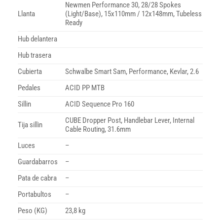
Newmen Performance 30, 28/28 Spokes
Llanta
(Light/Base), 15x110mm / 12x148mm, Tubeless
Ready
Hub delantera
Hub trasera
Cubierta
Schwalbe Smart Sam, Performance, Kevlar, 2.6
Pedales
ACID PP MTB
Sillin
ACID Sequence Pro 160
CUBE Dropper Post, Handlebar Lever, Internal
Tija sillin
Cable Routing, 31.6mm
Luces
–
Guardabarros
–
Pata de cabra
–
Portabultos
–
Peso (KG)
23,8 kg