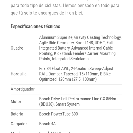
para todo tipo de ciclistas. Hemos pensado en todo para
que tú solo te encargues de ir en bici.
Especificaciones técnicas
Aluminum Superlite, Gravity Casting Technology,
Agile Ride Geometry, Boost 148, UDH™, Full
Cuadro
Integrated Battery, Advanced Internal Cable
Routing, Kickstand/Fender/Carrier Mounting
Points, Integrated Seatclamp
Fox 34 Float AWL, 2-Position Sweep-Adjust
Horquilla
RAIL Damper, Tapered, 15x110mm, E-Bike
Optimized, 120mm (27,5: 100mm)
Amortiguador
–
Bosch Drive Unit Performance Line CX 85Nm
Motor
(BDU38), Smart System
Batería
Bosch PowerTube 800
Cargador
Bosch 4A