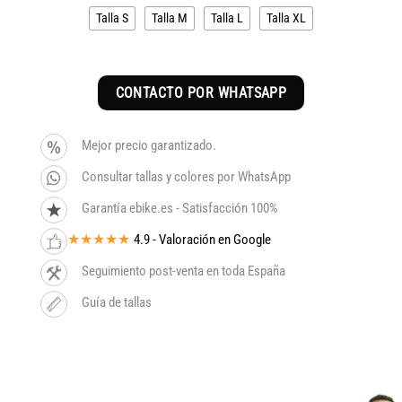
era:
es:
Talla S
Talla M
Talla L
Talla XL
5.099€.
4.334€.
CONTACTO POR WHATSAPP
Mejor precio garantizado.
Consultar tallas y colores por WhatsApp
Garantía ebike.es - Satisfacción 100%
★★★★★
4.9 - Valoración en Google
Seguimiento post-venta en toda España
Guía de tallas