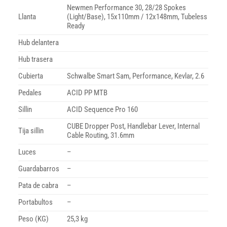
Newmen Performance 30, 28/28 Spokes
Llanta
(Light/Base), 15x110mm / 12x148mm, Tubeless
Ready
Hub delantera
Hub trasera
Cubierta
Schwalbe Smart Sam, Performance, Kevlar, 2.6
Pedales
ACID PP MTB
Sillin
ACID Sequence Pro 160
CUBE Dropper Post, Handlebar Lever, Internal
Tija sillin
Cable Routing, 31.6mm
Luces
–
Guardabarros
–
Pata de cabra
–
Portabultos
–
Peso (KG)
25,3 kg