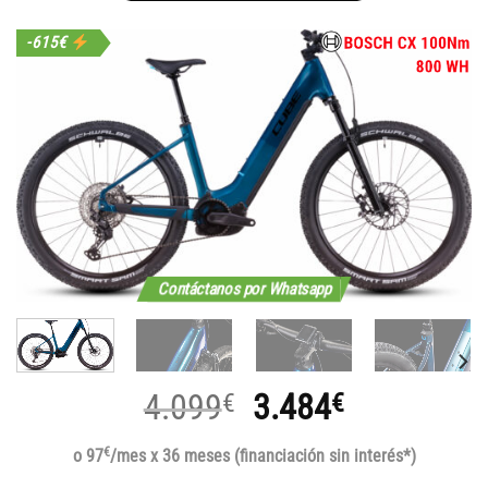
-615€
Contáctanos por Whatsapp
El
El
4.099
3.484
€
€
precio
precio
€
o 97
/mes x 36 meses (financiación sin interés*)
original
actual