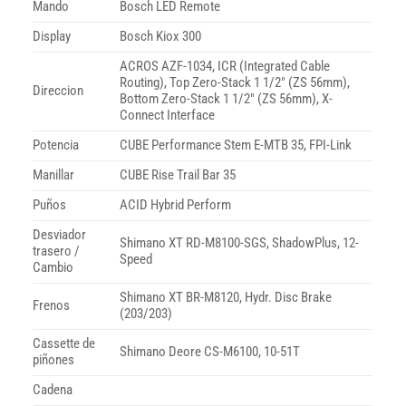
Mando
Bosch LED Remote
Display
Bosch Kiox 300
ACROS AZF-1034, ICR (Integrated Cable
Routing), Top Zero-Stack 1 1/2″ (ZS 56mm),
Direccion
Bottom Zero-Stack 1 1/2″ (ZS 56mm), X-
Connect Interface
Potencia
CUBE Performance Stem E-MTB 35, FPI-Link
Manillar
CUBE Rise Trail Bar 35
Puños
ACID Hybrid Perform
Desviador
Shimano XT RD-M8100-SGS, ShadowPlus, 12-
trasero /
Speed
Cambio
Shimano XT BR-M8120, Hydr. Disc Brake
Frenos
(203/203)
Cassette de
Shimano Deore CS-M6100, 10-51T
piñones
Cadena