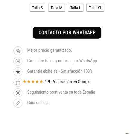
era:
es:
Talla S
Talla M
Talla L
Talla XL
4.099€.
3.484€.
CONTACTO POR WHATSAPP
Mejor precio garantizado.
Consultar tallas y colores por WhatsApp
Garantía ebike.es - Satisfacción 100%
★★★★★
4.9 - Valoración en Google
Seguimiento post-venta en toda España
Guía de tallas