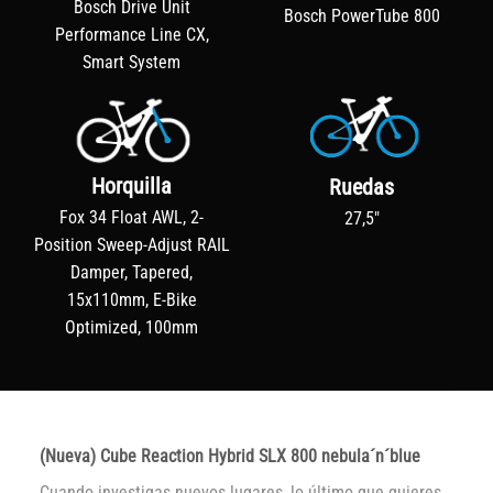
Bosch Drive Unit
Bosch PowerTube 800
Performance Line CX,
Smart System
Horquilla
Ruedas
Fox 34 Float AWL, 2-
27,5"
Position Sweep-Adjust RAIL
Damper, Tapered,
15x110mm, E-Bike
Optimized, 100mm
(Nueva) Cube Reaction Hybrid SLX 800 nebula´n´blue
Cuando investigas nuevos lugares, lo último que quieres