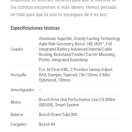
los ciclistas encuentren el más idóneo. Hemos pensado
en todo para que tú solo te encargues de ir en bici.
Especificaciones técnicas
Aluminum Superlite, Gravity Casting Technology,
Agile Ride Geometry, Boost 148, UDH™, Full
Cuadro
Integrated Battery, Advanced Internal Cable
Routing, Kickstand/Fender/Carrier Mounting
Points, Integrated Seatclamp
Fox 34 Float AWL, 2-Position Sweep-Adjust
Horquilla
RAIL Damper, Tapered, 15x110mm, E-Bike
Optimized, 100mm
Amortiguador
–
Bosch Drive Unit Performance Line CX 85Nm
Motor
(BDU38), Smart System
Batería
Bosch PowerTube 800
Cargador
Bosch 4A