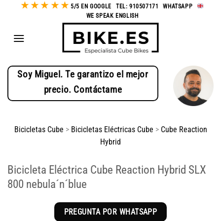
★
★
★
★
★
Saltar
5/5 EN GOOGLE
-
TEL: 910507171
-
WHATSAPP
-
WE SPEAK ENGLISH
al
contenido
Soy Miguel. Te garantizo el mejor
precio. Contáctame
Bicicletas Cube
>
Bicicletas Eléctricas Cube
>
Cube Reaction
Hybrid
Bicicleta Eléctrica Cube Reaction Hybrid SLX
800 nebula´n´blue
PREGUNTA POR WHATSAPP