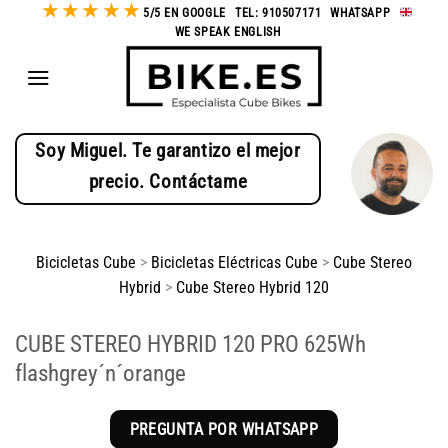
★
★
★
★
★
Saltar
5/5 EN GOOGLE
-
TEL: 910507171
-
WHATSAPP
-
WE SPEAK ENGLISH
al
contenido
Soy Miguel. Te garantizo el mejor
precio. Contáctame
Bicicletas Cube
>
Bicicletas Eléctricas Cube
>
Cube Stereo
Hybrid
>
Cube Stereo Hybrid 120
CUBE STEREO HYBRID 120 PRO 625Wh
flashgrey´n´orange
PREGUNTA POR WHATSAPP