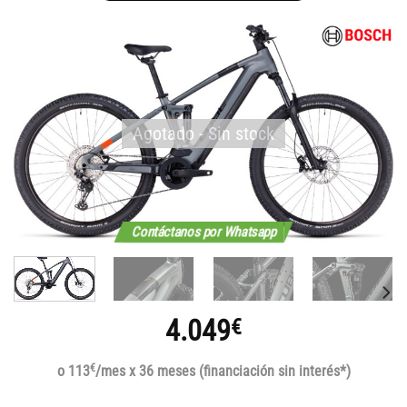
Agotado - Sin stock
Contáctanos por Whatsapp
4.049
€
€
o 113
/mes x 36 meses (financiación sin interés*)