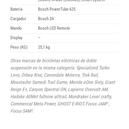
Batería
Bosch PowerTube 625
Cargador
Bosch 2A
Mando
Bosch LED Remote
Display
–
Peso (KG)
25,1 kg
Otras marcas de bicicletas eléctricas de doble
suspensión en la misma categoría: Specialized Turbo
Levo, Orbea Rise, Canondale Moterra, Trek Rail,
Moustache Samedi Trail Game, Merida eOne Sixty, Giant
Reign E+, Canyon Spectral ON, Lapierre Overvolt AM,
Haibike AllMnt fullnine alltrail, Mondraker Level crafty,
Commencal Meta Power, GHOST E-RIOT, Focus JAM² ,
Focus SAM².