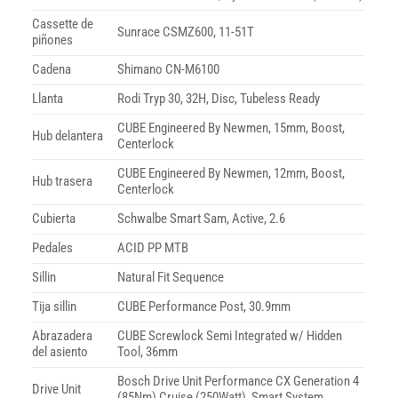
Cassette de
Sunrace CSMZ600, 11-51T
piñones
Cadena
Shimano CN-M6100
Llanta
Rodi Tryp 30, 32H, Disc, Tubeless Ready
CUBE Engineered By Newmen, 15mm, Boost,
Hub delantera
Centerlock
CUBE Engineered By Newmen, 12mm, Boost,
Hub trasera
Centerlock
Cubierta
Schwalbe Smart Sam, Active, 2.6
Pedales
ACID PP MTB
Sillin
Natural Fit Sequence
Tija sillin
CUBE Performance Post, 30.9mm
Abrazadera
CUBE Screwlock Semi Integrated w/ Hidden
del asiento
Tool, 36mm
Bosch Drive Unit Performance CX Generation 4
Drive Unit
(85Nm) Cruise (250Watt), Smart System