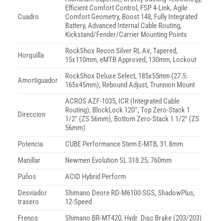
Efficient Comfort Control, FSP 4-Link, Agile
Cuadro
Comfort Geometry, Boost 148, Fully Integrated
Battery, Advanced Internal Cable Routing,
Kickstand/Fender/Carrier Mounting Points
RockShox Recon Silver RL Air, Tapered,
Horquilla
15x110mm, eMTB Approved, 130mm, Lockout
RockShox Deluxe Select, 185x55mm (27.5:
Amortiguador
165x45mm), Rebound Adjust, Trunnion Mount
ACROS AZF-1035, ICR (Integrated Cable
Routing), BlockLock 120°, Top Zero-Stack 1
Direccion
1/2″ (ZS 56mm), Bottom Zero-Stack 1 1/2″ (ZS
56mm)
Potencia
CUBE Performance Stem E-MTB, 31.8mm
Manillar
Newmen Evolution SL 318.25, 760mm
Puños
ACID Hybrid Perform
Desviador
Shimano Deore RD-M6100-SGS, ShadowPlus,
trasero
12-Speed
Frenos
Shimano BR-MT420, Hydr. Disc Brake (203/203)