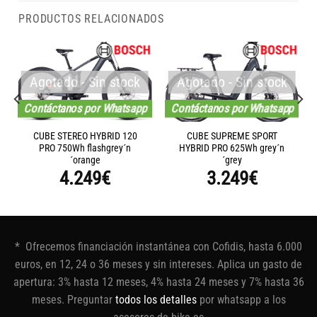
PRODUCTOS RELACIONADOS
Agotado - Sin stock
Agotado - Sin stock
Contáctanos por Whatsapp
Contáctanos por Whatsapp
CUBE STEREO HYBRID 120
CUBE SUPREME SPORT
PRO 750Wh flashgrey´n
HYBRID PRO 625Wh grey´n
´orange
´grey
4.249
€
3.249
€
* Ofrecemos financiación instantánea con Cofidis, hasta 6.000
euros, en 12, 24 o 36 meses y sin intereses. Aplica un gasto de
apertura: 3% hasta 12 meses, 4% hasta 24 meses y 7% hasta 36
meses. Preguntar
todos los detalles
por whatsapp a los