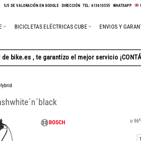
★
5/5 DE VALORACIÓN EN GOOGLE
-
DIRECCIÓN
-
TEL: 613610555
-
WHATSAPP
-
E
BICICLETAS ELÉCTRICAS CUBE
ENVIOS Y GARAN
 de bike.es , te garantizo el mejor servicio ¡CON
Hybrid
shwhite´n´black
€
o 96