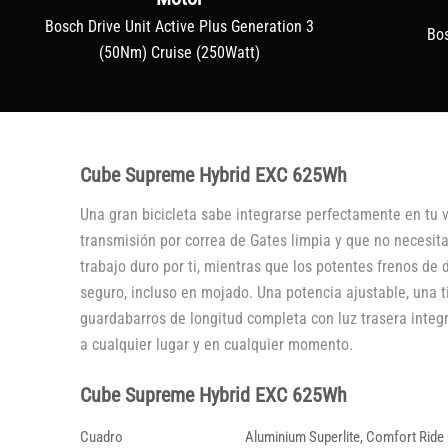
Bosch Drive Unit Active Plus Generation 3
Bo
(50Nm) Cruise (250Watt)
Cube Supreme Hybrid EXC 625Wh
Una gran bicicleta sabe integrarse perfectamente en tu v
transmisión por correa de Gates limpia y que no necesi
trabajo duro por ti, mientras que los potentes frenos de
seguro, incluso en mojado. Una potencia ajustable, una t
guardabarros de longitud completa con luz trasera integr
a cualquier lugar y en cualquier momento.
Cube Supreme Hybrid EXC 625Wh
Cuadro
Aluminium Superlite, Comfort Ride 