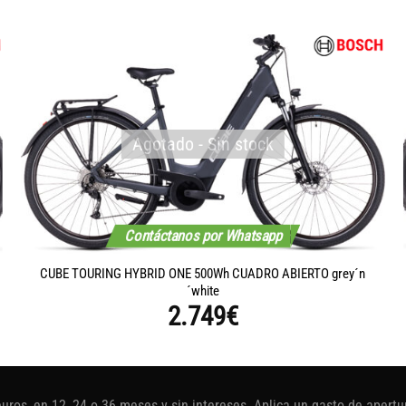
Agotado - Sin stock
Contáctanos por Whatsapp
CUBE TOURING HYBRID ONE 500Wh CUADRO ABIERTO grey´n
´white
2.749
€
euros, en 12, 24 o 36 meses y sin intereses. Aplica un gasto de aper