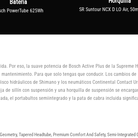
Horquilla
Batería
SR Suntour NCX D LO Air, 50
sch PowerTube 625Wh
ida. Por eso, la suave potencia de Bosch Active Plus de la Supreme H
ta mantenimiento. Para que solo tengas que conducir. Los cambios de
 disco hidráulicos de Shimano y los neumáticos Continental Contact U
ija de sillín con suspensión y una horquilla de suspensión se encargan
ada, el portabultos semiintegrado y la pata de cabra incluida signifi
Geometry, Tapered Headtube, Premium Comfort And Safety, Semi-Integrated Carr