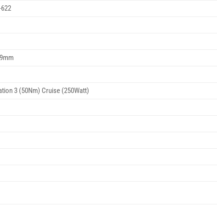
-622
0.9mm
ation 3 (50Nm) Cruise (250Watt)