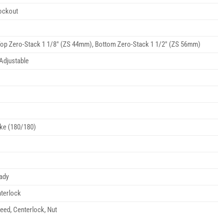
ockout
 Top Zero-Stack 1 1/8″ (ZS 44mm), Bottom Zero-Stack 1 1/2″ (ZS 56mm)
Adjustable
ke (180/180)
ady
terlock
ed, Centerlock, Nut