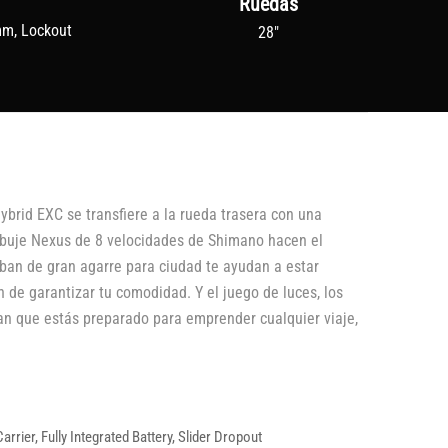
Ruedas
mm, Lockout
28"
ybrid EXC se transfiere a la rueda trasera con una
 buje Nexus de 8 velocidades de Shimano hacen el
rban de gran agarre para ciudad te ayudan a estar
 de garantizar tu comodidad. Y el juego de luces, los
can que estás preparado para emprender cualquier viaje,
ier, Fully Integrated Battery, Slider Dropout