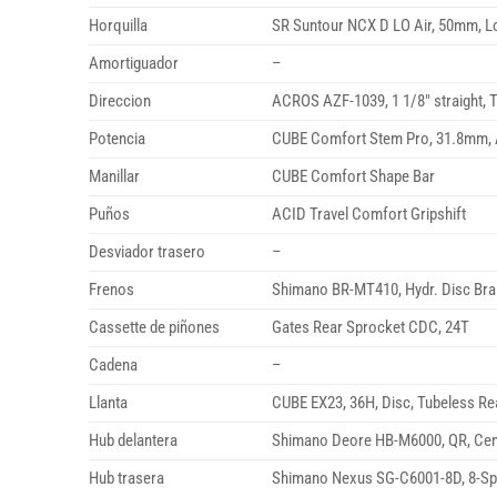
Horquilla
SR Suntour NCX D LO Air, 50mm, L
Amortiguador
–
Direccion
ACROS AZF-1039, 1 1/8″ straight,
Potencia
CUBE Comfort Stem Pro, 31.8mm, 
Manillar
CUBE Comfort Shape Bar
Puños
ACID Travel Comfort Gripshift
Desviador trasero
–
Frenos
Shimano BR-MT410, Hydr. Disc Bra
Cassette de piñones
Gates Rear Sprocket CDC, 24T
Cadena
–
Llanta
CUBE EX23, 36H, Disc, Tubeless Re
Hub delantera
Shimano Deore HB-M6000, QR, Cen
Hub trasera
Shimano Nexus SG-C6001-8D, 8-Spe