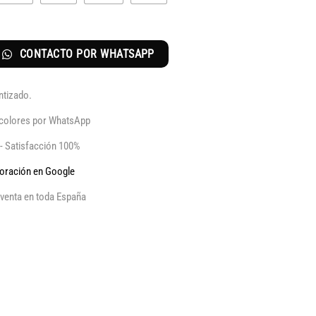
CONTACTO POR WHATSAPP
ntizado.
y colores por WhatsApp
 - Satisfacción 100%
aloración en Google
venta en toda España