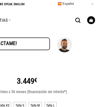
Español
WE SPEAK ENGLISH
TIAS
TÁCTAME!
3.449
€
/mes x 36 meses (financiación sin interés*)
Talla XS
Talla S
Talla M
Talla L