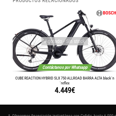
PRODUCTOS RELACIONADOS
Agotado - Sin stock
Contáctanos por Whatsapp
n
CUBE REACTION HYBRID SLX 750 ALLROAD BARRA ALTA black´n
´reflex
4.449
€
* Ofrecemos financiación instantánea con Cofidis, hasta 6.000 