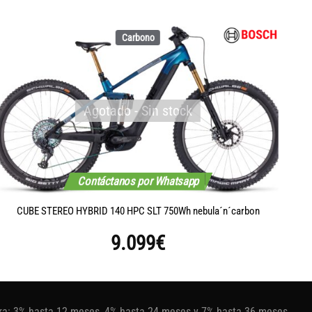
Carbono
Agotado - Sin stock
Contáctanos por Whatsapp
CUBE STEREO HYBRID 140 HPC SLT 750Wh nebula´n´carbon
9.099
€
tura: 3% hasta 12 meses, 4% hasta 24 meses y 7% hasta 36 meses.