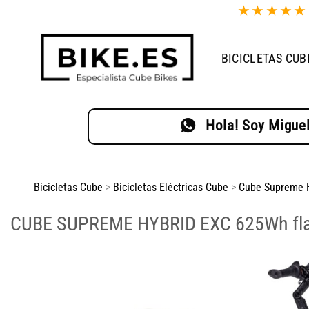
Saltar
★
★
★
★
al
contenido
BICICLETAS CUB
Hola! Soy Miguel
Bicicletas Cube
>
Bicicletas Eléctricas Cube
>
Cube Supreme 
CUBE SUPREME HYBRID EXC 625Wh fla