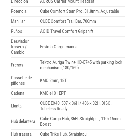
Direccion
ACROS Carrier Mount Headset
Potencia
Cube Comfort Stem Pro, 31.8mm, Adjustable
Manillar
CUBE Comfort Trail Bar, 700mm
Puños
ACID Travel Comfort Gripshift
Desviador
trasero /
Enviolo Cargo manual
Cambio
Tektro Auriga Twin+ HD-E745 with parking lock
Frenos
mechanism (180/160)
Cassette de
KMC 3mm, 18T
piñones
Cadena
KMC e101 EPT
CUBE EX40, 507 x 36H / 406 x 32H, DISC,
Llanta
Tubeless Ready
Cube Cargo Hub, 36H, Straightpull, 110x15mm
Hub delantera
Boost
Hub trasera
Cube Trike Hub, Straightpull