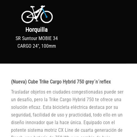
Horquilla
SR Suntour MOBIE 34
CARGO 24", 100mm
(Nueva) Cube Trike Cargo Hybrid 750 grey´n´reflex
Trasladar objetos en ciudades congestionadas puede ser
un desafío, pero la Trike Cargo Hybrid 750 te ofrece una
solución eficaz. Esta bicicleta eléctrica destaca por su
seguridad, facilidad de uso y practicidad, todo ello en un
diseño innovador que la hace única. Equipado con el
potente sistema motriz CX Line de cuarta generación de