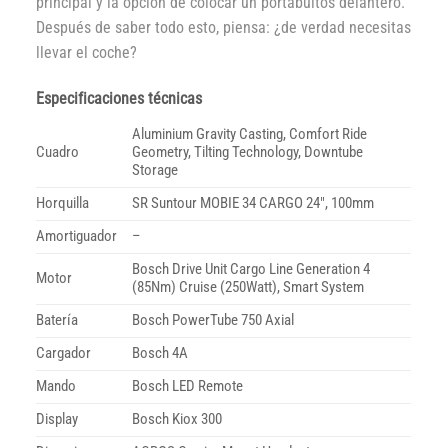
principal y la opción de colocar un portabultos delantero.
Después de saber todo esto, piensa: ¿de verdad necesitas
llevar el coche?
Especificaciones técnicas
Aluminium Gravity Casting, Comfort Ride
Cuadro
Geometry, Tilting Technology, Downtube
Storage
Horquilla
SR Suntour MOBIE 34 CARGO 24″, 100mm
Amortiguador
–
Bosch Drive Unit Cargo Line Generation 4
Motor
(85Nm) Cruise (250Watt), Smart System
Batería
Bosch PowerTube 750 Axial
Cargador
Bosch 4A
Mando
Bosch LED Remote
Display
Bosch Kiox 300