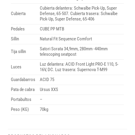
Cubierta delantera: Schwalbe Pick-Up, Super
Cubierta
Defense, 65-507. Cubierta trasera: Schwalbe
Pick-Up, Super Defense, 65-406
Pedales
CUBE PP MTB
Sillin
Natural Fit Sequence Comfort
Satori Sorata 34,9mm, 280mm -440mm
Tija sillin
telescoping seatpost
Luz delantera: ACID Front Light PRO-E 110, 5-
Luces
16V, DC. Luz trasera: Supernova T-M99
Guardabarros
ACID 75
Pata de cabra
Ursus XXS
Portabultos
–
Peso (KG)
70kg