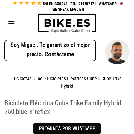
★
★
★
★
★
Saltar
5/5 EN GOOGLE
-
TEL: 910507171
-
WHATSAPP
-
WE SPEAK ENGLISH
al
contenido
Soy Miguel. Te garantizo el mejor
precio. Contáctame
Bicicletas Cube
>
Bicicletas Eléctricas Cube
>
Cube Trike
Hybrid
Bicicleta Eléctrica Cube Trike Family Hybrid
750 blue´n´reflex
PREGUNTA POR WHATSAPP