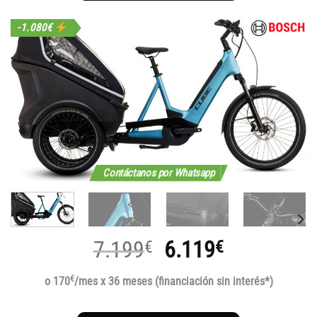
-1.080€
Contáctanos por Whatsapp
El
El
7.199
6.119
€
€
precio
precio
€
o 170
/mes x 36 meses (financiación sin interés*)
original
actual
era:
es: