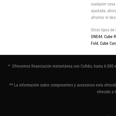
cualquier cosa
ajustada, ahor
afrontar el des
Otros tipos de 
ONE44
,
Cube R
Fold
,
Cube Car
* Ofrecemos financiación instantánea con Cofidis, hasta 6.000 
** La información sobre componentes y accesorios esta ofrecida
ofrecido a 