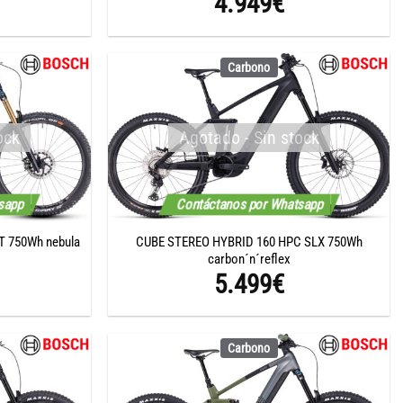
4.949
€
Carbono
ock
Agotado - Sin stock
tsapp
Contáctanos por Whatsapp
T 750Wh nebula
CUBE STEREO HYBRID 160 HPC SLX 750Wh
carbon´n´reflex
5.499
€
Carbono