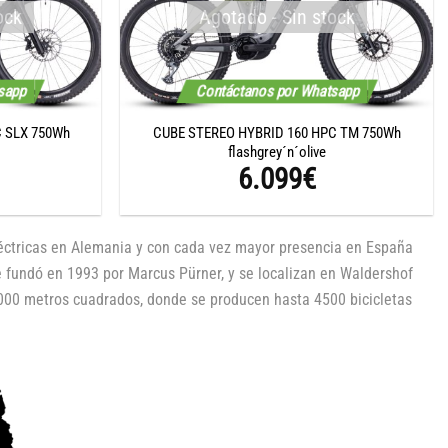
ock
Agotado - Sin stock
tsapp
Contáctanos por Whatsapp
 SLX 750Wh
CUBE STEREO HYBRID 160 HPC TM 750Wh
flashgrey´n´olive
6.099
€
 eléctricas en Alemania y con cada vez mayor presencia en España
se fundó en 1993 por Marcus Pürner, y se localizan en Waldershof
5000 metros cuadrados, donde se producen hasta 4500 bicicletas