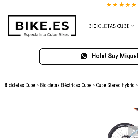
Saltar
★
★
★
★
al
contenido
BICICLETAS CUBE
Hola! Soy Miguel
Bicicletas Cube
>
Bicicletas Eléctricas Cube
>
Cube Stereo Hybrid
>
Ag