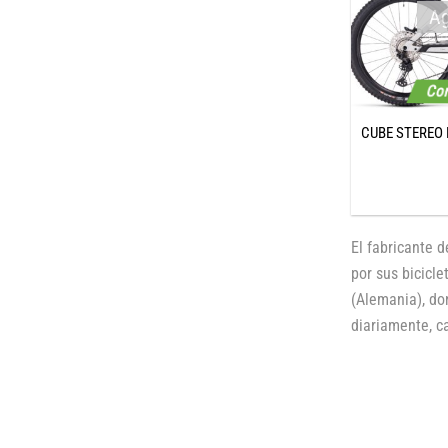
Ag
Con
CUBE STEREO 
El fabricante 
por sus bicicl
(Alemania), do
diariamente, ca