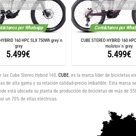
otado - Sin stock
Agotado - Sin st
táctanos por Whatsapp
Contáctanos por Wha
HYBRID 160 HPC SLX 750Wh grey´n
CUBE STEREO HYBRID 160 HPC
´grey
molotov´n´grey
5.499
€
5.499
€
de las Cube Stereo Hybrid 160,
CUBE
, es la marca líder de bicicletas
etas de alta gama y su relación calidad-precio imbatible. Esta marca 
nde está ubicada su planta de producción de bicicletas de más de 5
si un 70% de ellas eléctricas.