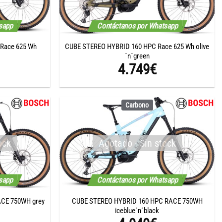
tsapp
Contáctanos por Whatsapp
Race 625 Wh
CUBE STEREO HYBRID 160 HPC Race 625 Wh olive
´n´green
4.749
€
Carbono
ock
Agotado - Sin stock
tsapp
Contáctanos por Whatsapp
CE 750WH grey
CUBE STEREO HYBRID 160 HPC RACE 750WH
iceblue´n´black