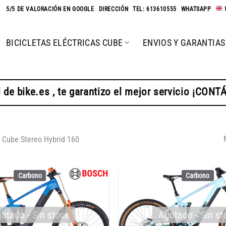
★
5/5 DE VALORACIÓN EN GOOGLE
-
DIRECCIÓN
-
TEL: 613610555
-
WHATSAPP
-
BICICLETAS ELÉCTRICAS CUBE
ENVIOS Y GARANTIAS
 de bike.es , te garantizo el mejor servicio ¡CON
Cube Stereo Hybrid 160
Carbono
Carbono
otado - Sin stock
Agotado - Sin st