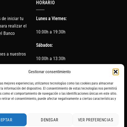
HORARIO
de iniciar tu
Lunes a Viernes:
ara realizar el
10:00h a 19:30h
el Banco
Sábados:
nes a nuestros
10:00h a 13:30h
Gestionar consentimiento
(Cerrado los Sábados en Agosto)
las mejores experiencias, utilizamos tecnologías como las cookies para almacenar
Sin servicio de taller del 15 de Agosto al 5 de
 la información del dispositivo. El consentimiento de estas tecnologías nos permitirá
septiembre
s como el comportamiento de navegación o las identificaciones únicas en este sitio.
o retirar el consentimiento, puede afectar negativamente a ciertas características y
CEPTAR
DENEGAR
VER PREFERENCIAS