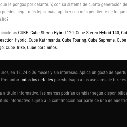
 que le pongas por delante. Y, con su sistema de cuarta generación
a puedes llegar más lejos, más rápido y con más pendiente de lo que 
afío?
bicicletas
CUBE
:
Cube Stereo Hybrid 120
,
Cube Stereo Hybrid 140
,
Cub
eaction Hybrid
,
Cube Kathmandu
,
Cube Touring
,
Cube Supreme
,
Cube
go
,
Cube Trike
,
Cube para niños
.
euros, en 12, 24 o 36 meses y sin intereses. Aplica un gasto de aper
Preguntar
todos los detalles
por whatsapp a los asesores de bike.es
 a titulo informativo, las marcas podrían cambiar según disponibilida
título informativo sujeto a la confirmación por parte de uno de nuestr