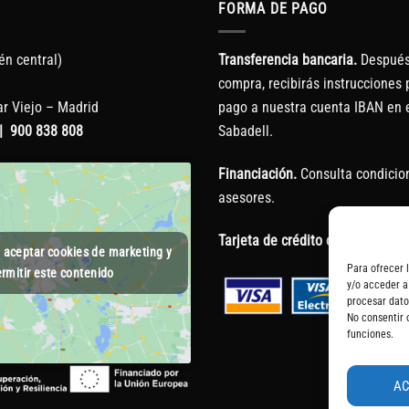
FORMA DE PAGO
én central)
Transferencia bancaria.
Después 
compra, recibirás instrucciones p
r Viejo – Madrid
pago a nuestra cuenta IBAN en 
|
900 838 808
Sabadell.
Financiación.
Consulta condicio
asesores.
Tarjeta de crédito o débito.
a aceptar cookies de marketing y
Para ofrecer 
rmitir este contenido
y/o acceder a
procesar dato
No consentir 
funciones.
A