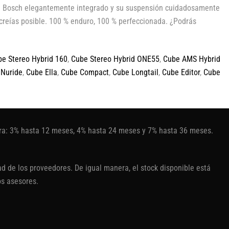
 de Bosch elegantemente integrado y su suspensión cuidadosamente
creías posible. 100 % enduro, 100 % perfeccionada. ¿Podrás
e Stereo Hybrid 160
,
Cube Stereo Hybrid ONE55
,
Cube AMS Hybrid
 Nuride
,
Cube Ella
,
Cube Compact
,
Cube Longtail
,
Cube Editor
,
Cube
tura: 3% hasta 12 meses, 4% hasta 24 meses y 7% hasta 36 meses.
d de los proveedores. De igual manera, el stock disponible está
os asesores.