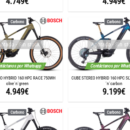
4.749
€
4.949
€
Carbono
Carbono
otado - Sin stock
Agotado - Sin st
táctanos por Whatsapp
Contáctanos por Wha
O HYBRID 160 HPC RACE 750WH
CUBE STEREO HYBRID 160 HPC SL
olive´n´green
´n´carbon
4.949
€
9.199
€
Carbono
Carbono