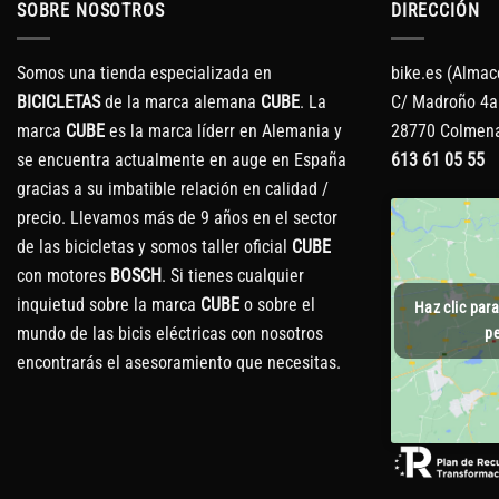
SOBRE NOSOTROS
DIRECCIÓN
Somos una tienda especializada en
bike.es (Almac
BICICLETAS
de la marca alemana
CUBE
. La
C/ Madroño 4a
marca
CUBE
es la marca líderr en Alemania y
28770 Colmena
se encuentra actualmente en auge en España
613 61 05 55
gracias a su imbatible relación en calidad /
precio. Llevamos más de 9 años en el sector
de las bicicletas y somos taller oficial
CUBE
con motores
BOSCH
. Si tienes cualquier
inquietud sobre la marca
CUBE
o sobre el
Haz clic par
mundo de las bicis eléctricas con nosotros
pe
encontrarás el asesoramiento que necesitas.