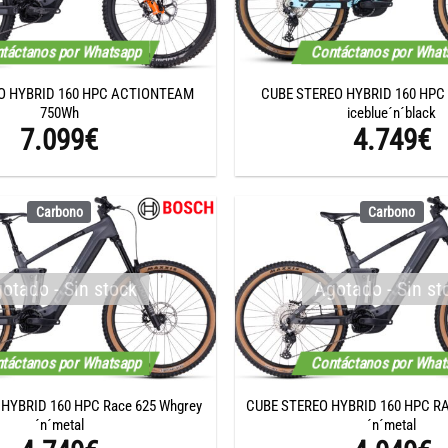
táctanos por Whatsapp
Contáctanos por Wha
O HYBRID 160 HPC ACTIONTEAM
CUBE STEREO HYBRID 160 HPC 
750Wh
iceblue´n´black
7.099
€
4.749
€
Carbono
Carbono
otado - Sin stock
Agotado - Sin st
táctanos por Whatsapp
Contáctanos por Wha
HYBRID 160 HPC Race 625 Whgrey
CUBE STEREO HYBRID 160 HPC RA
´n´metal
´n´metal