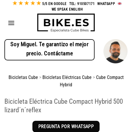
★
★
★
★
★
Saltar
5/5 EN GOOGLE
-
TEL: 910507171
-
WHATSAPP
-
WE SPEAK ENGLISH
al
contenido
Soy Miguel. Te garantizo el mejor
precio. Contáctame
Bicicletas Cube
>
Bicicletas Eléctricas Cube
>
Cube Compact
Hybrid
Bicicleta Eléctrica Cube Compact Hybrid 500
lizard´n´reflex
PREGUNTA POR WHATSAPP