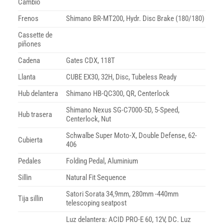
Cambio
Frenos
Shimano BR-MT200, Hydr. Disc Brake (180/180)
Cassette de
piñones
Cadena
Gates CDX, 118T
Llanta
CUBE EX30, 32H, Disc, Tubeless Ready
Hub delantera
Shimano HB-QC300, QR, Centerlock
Shimano Nexus SG-C7000-5D, 5-Speed,
Hub trasera
Centerlock, Nut
Schwalbe Super Moto-X, Double Defense, 62-
Cubierta
406
Pedales
Folding Pedal, Aluminium
Sillin
Natural Fit Sequence
Satori Sorata 34,9mm, 280mm -440mm
Tija sillin
telescoping seatpost
Luz delantera: ACID PRO-E 60, 12V, DC. Luz