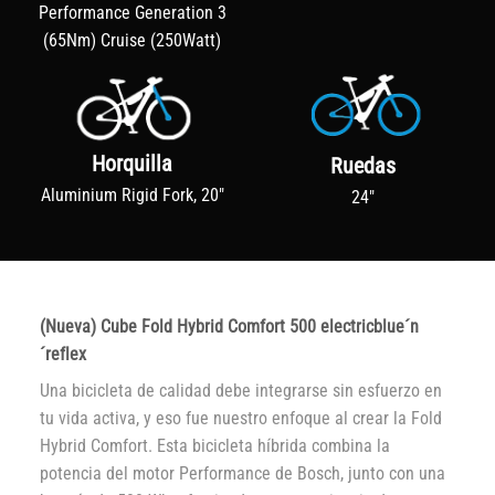
Performance Generation 3
(65Nm) Cruise (250Watt)
Horquilla
Ruedas
Aluminium Rigid Fork, 20"
24"
(Nueva) Cube Fold Hybrid Comfort 500 electricblue´n
´reflex
Una bicicleta de calidad debe integrarse sin esfuerzo en
tu vida activa, y eso fue nuestro enfoque al crear la Fold
Hybrid Comfort. Esta bicicleta híbrida combina la
potencia del motor Performance de Bosch, junto con una