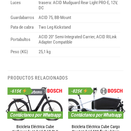
Luces
trasera: ACID Mudguard Rear Light PRO-E, 12V,
DC
Guardabarros
ACID 75, BB-Mount
Pata de cabra
Two Leg Kickstand
ACID 20″ Semi-Integrated Carrier, ACID RILink
Portabultos
Adapter Compatible
Peso (KG)
25,1 kg
PRODUCTOS RELACIONADOS
-615€
-825€
Carbono
Contáctanos por Whatsapp
Contáctanos por Whatsapp
Bicicleta Eléctrica Cube
Bicicleta Eléctrica Cube Cargo