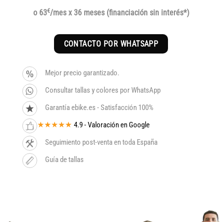
precio
precio
€
o 63
/mes x 36 meses (financiación sin interés*)
original
actual
era:
es:
CONTACTO POR WHATSAPP
2.649€.
2.252€.
Mejor precio garantizado.
Consultar tallas y colores por WhatsApp
Garantía ebike.es - Satisfacción 100%
★★★★★
4.9 - Valoración en Google
Seguimiento post-venta en toda España
Guía de tallas