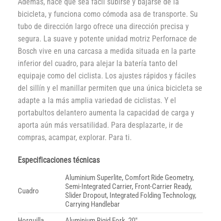
Además, hace que sea fácil subirse y bajarse de la
bicicleta, y funciona como cómoda asa de transporte. Su
tubo de dirección largo ofrece una dirección precisa y
segura. La suave y potente unidad motriz Perfornace de
Bosch vive en una carcasa a medida situada en la parte
inferior del cuadro, para alejar la batería tanto del
equipaje como del ciclista. Los ajustes rápidos y fáciles
del sillín y el manillar permiten que una única bicicleta se
adapte a la más amplia variedad de ciclistas. Y el
portabultos delantero aumenta la capacidad de carga y
aporta aún más versatilidad. Para desplazarte, ir de
compras, acampar, explorar. Para ti.
Especificaciones técnicas
Aluminium Superlite, Comfort Ride Geometry,
Semi-Integrated Carrier, Front-Carrier Ready,
Cuadro
Slider Dropout, Integrated Folding Technology,
Carrying Handlebar
Horquilla
Aluminium Rigid Fork, 20″