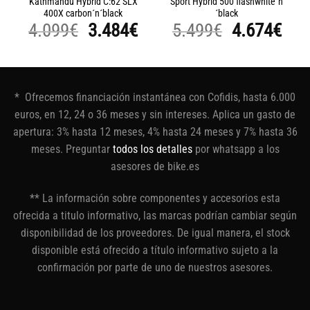
Kathmandu Hybrid C:62 SLX
Sport Hybrid 500 flashwhite´n
400X carbon´n´black
´black
El
El
El
El
4.099
€
3.484
€
5.499
€
4.674
€
precio
precio
precio
pre
original
actual
original
act
era:
es:
era:
es:
* Ofrecemos financiación instantánea con Cofidis, hasta 6.000
4.099€.
3.484€.
5.499€.
4.6
euros, en 12, 24 o 36 meses y sin intereses. Aplica un gasto de
apertura: 3% hasta 12 meses, 4% hasta 24 meses y 7% hasta 36
meses. Preguntar
todos los detalles
por whatsapp a los
asesores de bike.es
** La información sobre componentes y accesorios esta
ofrecida a titulo informativo, las marcas podrían cambiar según
disponibilidad de los proveedores. De igual manera, el stock
disponible está ofrecido a título informativo sujeto a la
confirmación por parte de uno de nuestros asesores.