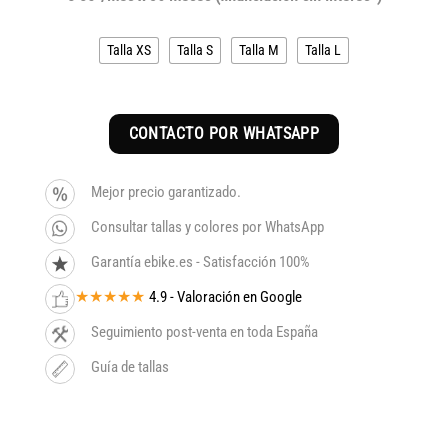
original
actual
era:
es:
Talla XS
Talla S
Talla M
Talla L
3.599€.
3.059€.
CONTACTO POR WHATSAPP
Mejor precio garantizado.
Consultar tallas y colores por WhatsApp
Garantía ebike.es - Satisfacción 100%
★★★★★
4.9 - Valoración en Google
Seguimiento post-venta en toda España
Guía de tallas