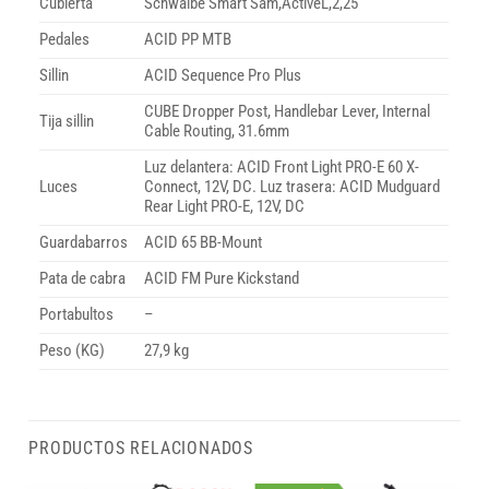
Cubierta
Schwalbe Smart Sam,ActiveL,2,25
Pedales
ACID PP MTB
Sillin
ACID Sequence Pro Plus
CUBE Dropper Post, Handlebar Lever, Internal
Tija sillin
Cable Routing, 31.6mm
Luz delantera: ACID Front Light PRO-E 60 X-
Luces
Connect, 12V, DC. Luz trasera: ACID Mudguard
Rear Light PRO-E, 12V, DC
Guardabarros
ACID 65 BB-Mount
Pata de cabra
ACID FM Pure Kickstand
Portabultos
–
Peso (KG)
27,9 kg
PRODUCTOS RELACIONADOS