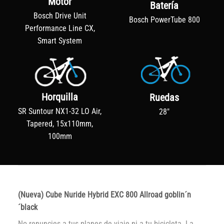
Motor
Batería
Bosch Drive Unit
Bosch PowerTube 800
Performance Line CX,
Smart System
Horquilla
Ruedas
SR Suntour NX1-32 LO Air,
28"
Tapered, 15x110mm,
100mm
(Nueva) Cube Nuride Hybrid EXC 800 Allroad goblin´n
´black
No renuncies a tus planes de viaje ni a tu bicicleta. La