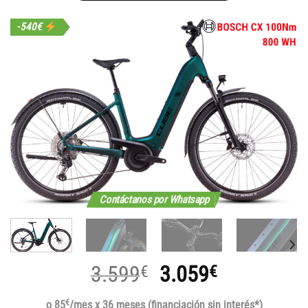
-540€
Contáctanos por Whatsapp
El
El
3.599
3.059
€
€
precio
precio
€
o 85
/mes x 36 meses (financiación sin interés*)