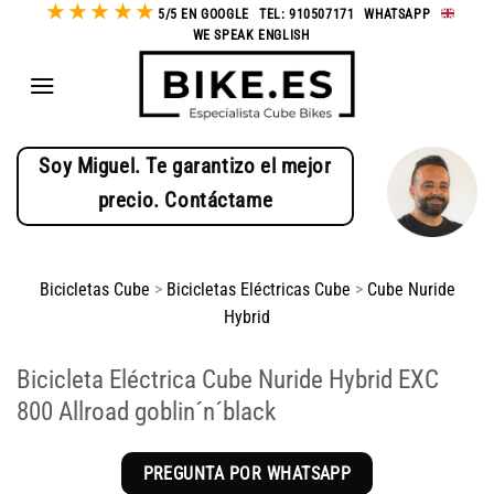
★
★
★
★
★
Saltar
5/5 EN GOOGLE
-
TEL: 910507171
-
WHATSAPP
-
WE SPEAK ENGLISH
al
contenido
Soy Miguel. Te garantizo el mejor
precio. Contáctame
Bicicletas Cube
>
Bicicletas Eléctricas Cube
>
Cube Nuride
Hybrid
Bicicleta Eléctrica Cube Nuride Hybrid EXC
800 Allroad goblin´n´black
PREGUNTA POR WHATSAPP