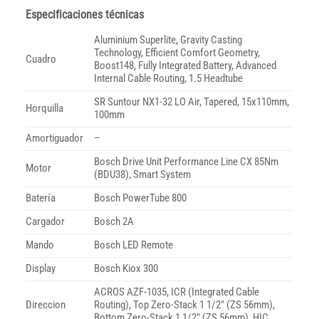
Especificaciones técnicas
Aluminium Superlite, Gravity Casting
Technology, Efficient Comfort Geometry,
Cuadro
Boost148, Fully Integrated Battery, Advanced
Internal Cable Routing, 1.5 Headtube
SR Suntour NX1-32 LO Air, Tapered, 15x110mm,
Horquilla
100mm
Amortiguador
–
Bosch Drive Unit Performance Line CX 85Nm
Motor
(BDU38), Smart System
Batería
Bosch PowerTube 800
Cargador
Bosch 2A
Mando
Bosch LED Remote
Display
Bosch Kiox 300
ACROS AZF-1035, ICR (Integrated Cable
Direccion
Routing), Top Zero-Stack 1 1/2″ (ZS 56mm),
Bottom Zero-Stack 1 1/2″ (ZS 56mm), HIC