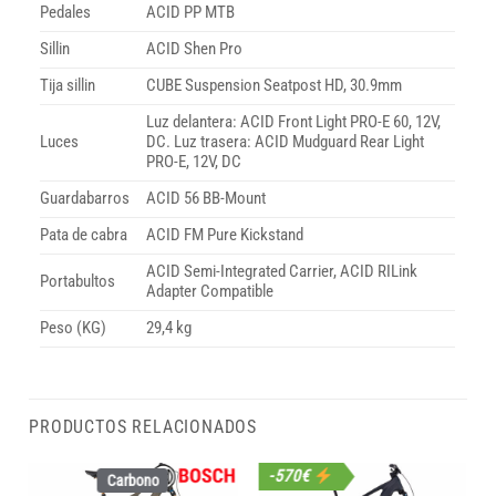
Pedales
ACID PP MTB
Sillin
ACID Shen Pro
Tija sillin
CUBE Suspension Seatpost HD, 30.9mm
Luz delantera: ACID Front Light PRO-E 60, 12V,
Luces
DC. Luz trasera: ACID Mudguard Rear Light
PRO-E, 12V, DC
Guardabarros
ACID 56 BB-Mount
Pata de cabra
ACID FM Pure Kickstand
ACID Semi-Integrated Carrier, ACID RILink
Portabultos
Adapter Compatible
Peso (KG)
29,4 kg
PRODUCTOS RELACIONADOS
-570€
Carbono