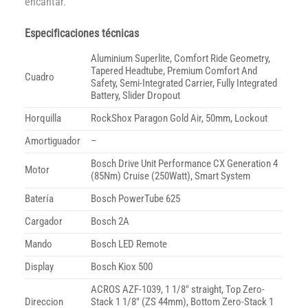
encantar.
Especificaciones técnicas
Aluminium Superlite, Comfort Ride Geometry,
Tapered Headtube, Premium Comfort And
Cuadro
Safety, Semi-Integrated Carrier, Fully Integrated
Battery, Slider Dropout
Horquilla
RockShox Paragon Gold Air, 50mm, Lockout
Amortiguador
–
Bosch Drive Unit Performance CX Generation 4
Motor
(85Nm) Cruise (250Watt), Smart System
Batería
Bosch PowerTube 625
Cargador
Bosch 2A
Mando
Bosch LED Remote
Display
Bosch Kiox 500
ACROS AZF-1039, 1 1/8″ straight, Top Zero-
Direccion
Stack 1 1/8″ (ZS 44mm), Bottom Zero-Stack 1