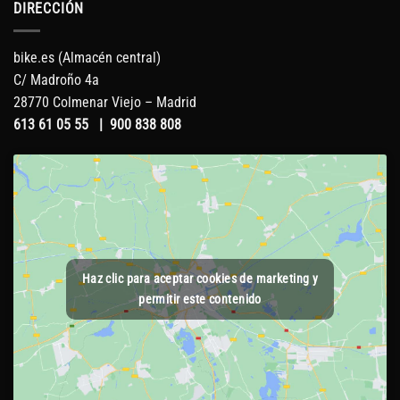
DIRECCIÓN
bike.es (Almacén central)
C/ Madroño 4a
28770 Colmenar Viejo – Madrid
613 61 05 55
|
900 838 808
Haz clic para aceptar cookies de marketing y
permitir este contenido