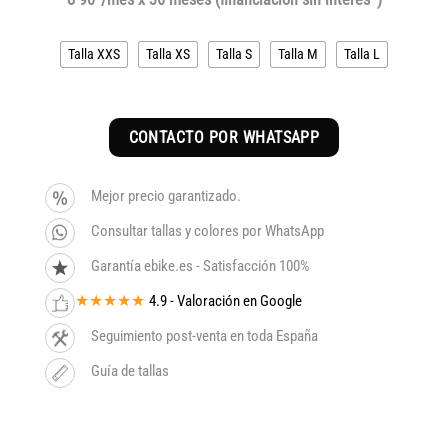
original
actual
era:
es:
Talla XXS
Talla XS
Talla S
Talla M
Talla L
3.799€.
3.229€.
CONTACTO POR WHATSAPP
Mejor precio garantizado.
Consultar tallas y colores por WhatsApp
Garantía ebike.es - Satisfacción 100%
★★★★★
4.9 - Valoración en Google
Seguimiento post-venta en toda España
Guía de tallas