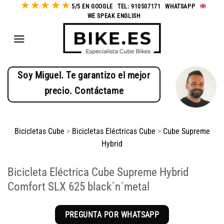
★
★
★
★
★
Saltar
5/5 EN GOOGLE
-
TEL: 910507171
-
WHATSAPP
-
WE SPEAK ENGLISH
al
contenido
Soy Miguel. Te garantizo el mejor
precio. Contáctame
Bicicletas Cube
>
Bicicletas Eléctricas Cube
>
Cube Supreme
Hybrid
Bicicleta Eléctrica Cube Supreme Hybrid
Comfort SLX 625 black´n´metal
PREGUNTA POR WHATSAPP