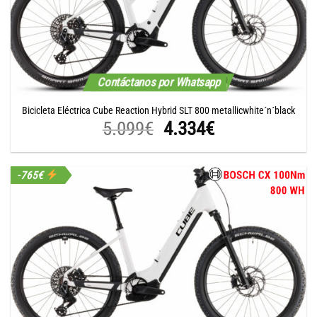
Contáctanos por Whatsapp
Bicicleta Eléctrica Cube Reaction Hybrid SLT 800 metallicwhite´n´black
El
El
5.099
€
4.334
€
precio
precio
original
actual
-765€
era:
es:
5.099€.
4.334€.