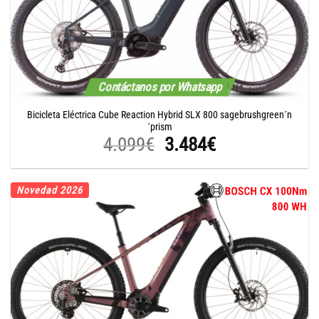
Contáctanos por Whatsapp
Bicicleta Eléctrica Cube Reaction Hybrid SLX 800 sagebrushgreen´n
´prism
El
El
4.099
€
3.484
€
precio
precio
original
actual
Novedad 2026
era:
es:
4.099€.
3.484€.