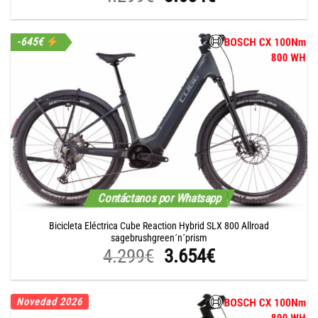
precio
precio
original
actual
-645€
era:
es:
4.299€.
3.654€.
Contáctanos por Whatsapp
Bicicleta Eléctrica Cube Reaction Hybrid SLX 800 Allroad
sagebrushgreen´n´prism
El
El
4.299
€
3.654
€
precio
precio
original
actual
Novedad 2026
era:
es: