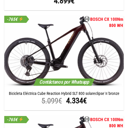
4.899
€
-765€
Contáctanos por Whatsapp
Bicicleta Eléctrica Cube Reaction Hybrid SLT 800 solareclipse´n´bronze
El
El
5.099
€
4.334
€
precio
precio
original
actual
-765€
era:
es: