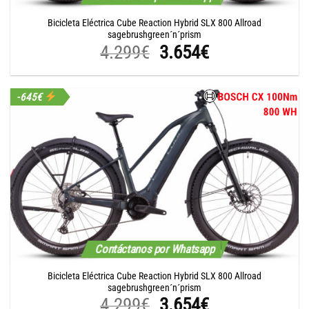
Bicicleta Eléctrica Cube Reaction Hybrid SLX 800 Allroad
sagebrushgreen´n´prism
El
El
4.299
€
3.654
€
precio
precio
original
actual
-645€
era:
es:
4.299€.
3.654€.
Contáctanos por Whatsapp
Bicicleta Eléctrica Cube Reaction Hybrid SLX 800 Allroad
sagebrushgreen´n´prism
El
El
4.299
€
3.654
€