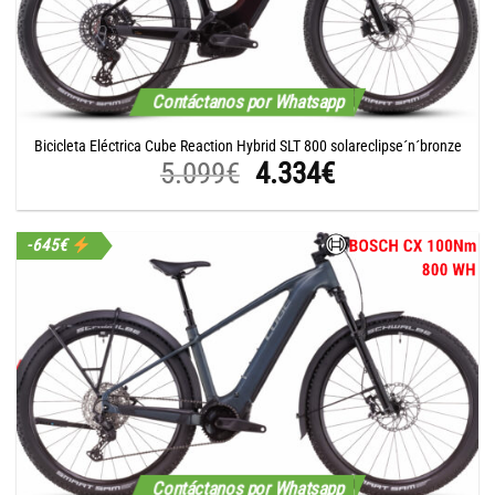
Contáctanos por Whatsapp
Bicicleta Eléctrica Cube Reaction Hybrid SLT 800 solareclipse´n´bronze
El
El
5.099
€
4.334
€
precio
precio
original
actual
-645€
era:
es:
5.099€.
4.334€.
Contáctanos por Whatsapp