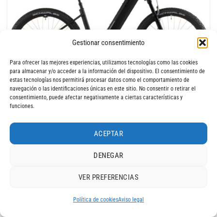
Gestionar consentimiento
Para ofrecer las mejores experiencias, utilizamos tecnologías como las cookies
para almacenar y/o acceder a la información del dispositivo. El consentimiento de
Contáctanos por Whatsapp
estas tecnologías nos permitirá procesar datos como el comportamiento de
navegación o las identificaciones únicas en este sitio. No consentir o retirar el
Bicicleta Eléctrica Cube Reaction Hybrid SLX 800 silverdust´n´chrome
consentimiento, puede afectar negativamente a ciertas características y
Cuadro abierto 2026
funciones.
4.099
€
ACEPTAR
Novedad 2026
DENEGAR
VER PREFERENCIAS
Política de cookies
Aviso legal