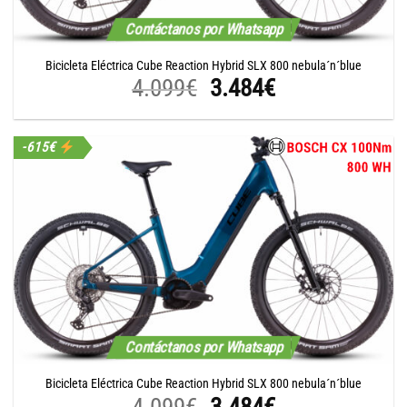
Contáctanos por Whatsapp
Bicicleta Eléctrica Cube Reaction Hybrid SLX 800 nebula´n´blue
El
El
4.099
€
3.484
€
precio
precio
original
actual
-615€
era:
es:
4.099€.
3.484€.
Contáctanos por Whatsapp
Bicicleta Eléctrica Cube Reaction Hybrid SLX 800 nebula´n´blue
El
El
4.099
€
3.484
€