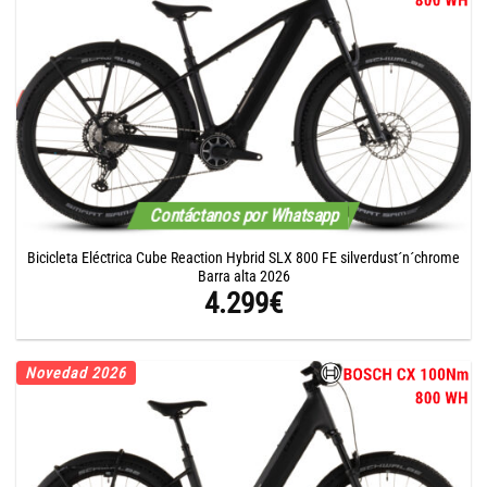
4.299€.
3.654€.
Contáctanos por Whatsapp
Bicicleta Eléctrica Cube Reaction Hybrid SLX 800 FE silverdust´n´chrome
Barra alta 2026
4.299
€
Novedad 2026