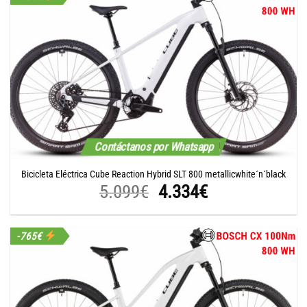
Contáctanos por Whatsapp
Bicicleta Eléctrica Cube Reaction Hybrid SLT 800 metallicwhite´n´black
El
El
5.099
€
4.334
€
precio
precio
original
actual
-765€
era:
es:
5.099€.
4.334€.