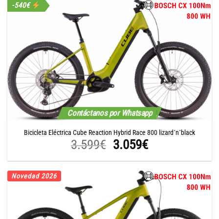
-540€
Contáctanos por Whatsapp
Bicicleta Eléctrica Cube Reaction Hybrid Race 800 lizard´n´black
El
El
3.599
€
3.059
€
precio
precio
original
actual
Novedad 2026
era:
es:
3.599€.
3.059€.