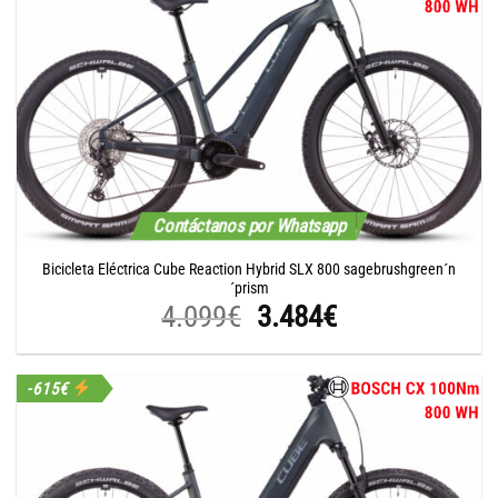
4.099€.
3.484€.
Contáctanos por Whatsapp
Bicicleta Eléctrica Cube Reaction Hybrid SLX 800 sagebrushgreen´n
´prism
El
El
4.099
€
3.484
€
precio
precio
original
actual
-615€
era:
es:
4.099€.
3.484€.