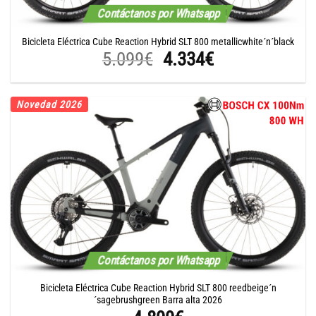
Contáctanos por Whatsapp
Bicicleta Eléctrica Cube Reaction Hybrid SLT 800 metallicwhite´n´black
El
El
5.099
€
4.334
€
precio
precio
original
actual
Novedad 2026
era:
es:
5.099€.
4.334€.
Contáctanos por Whatsapp
Bicicleta Eléctrica Cube Reaction Hybrid SLT 800 reedbeige´n
´sagebrushgreen Barra alta 2026