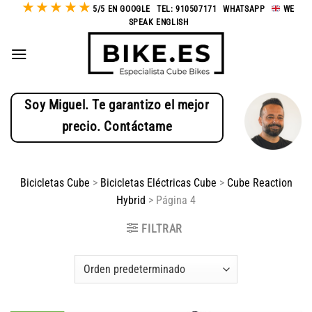
★
★
★
★
★
Saltar
5/5 EN GOOGLE
-
TEL: 910507171
-
WHATSAPP
-
WE
SPEAK ENGLISH
al
contenido
Soy Miguel. Te garantizo el mejor
precio. Contáctame
Bicicletas Cube
>
Bicicletas Eléctricas Cube
>
Cube Reaction
Hybrid
>
Página 4
FILTRAR