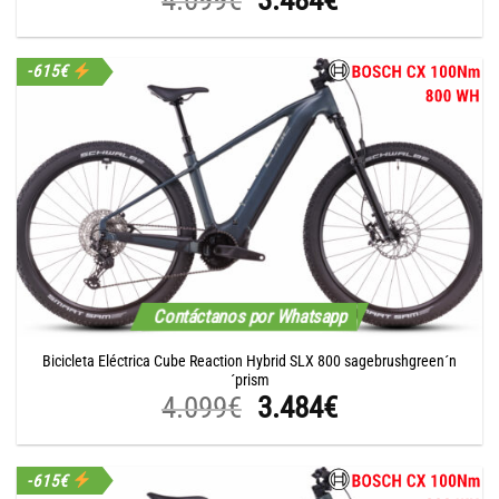
precio
precio
original
actual
-615€
era:
es:
4.099€.
3.484€.
Contáctanos por Whatsapp
Bicicleta Eléctrica Cube Reaction Hybrid SLX 800 sagebrushgreen´n
´prism
El
El
4.099
€
3.484
€
precio
precio
original
actual
-615€
era:
es: