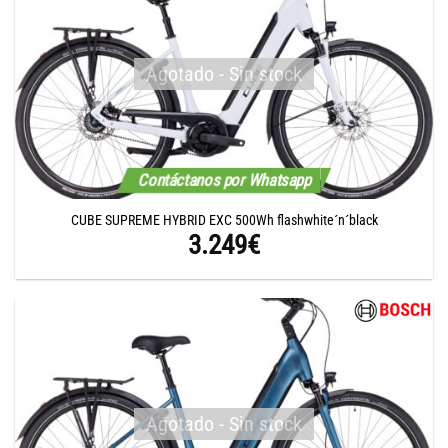
Agotado - Sin stock
Contáctanos por Whatsapp
CUBE SUPREME HYBRID EXC 500Wh flashwhite´n´black
3.249
€
Agotado - Sin stock