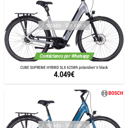
Agotado - Sin stock
Contáctanos por Whatsapp
CUBE SUPREME HYBRID SLX 625Wh polarsilver´n´black
4.049
€
Agotado - Sin stock