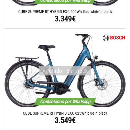
CUBE SUPREME RT HYBRID EXC 500Wh flashwhite´n´black
3.349
€
Agotado - Sin stock
Contáctanos por Whatsapp
CUBE SUPREME RT HYBRID EXC 625Wh blue´n´black
3.549
€