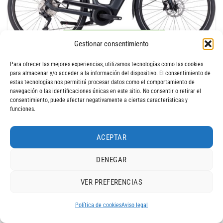
Contáctanos por Whatsapp
Gestionar consentimiento
CUBE SUPREME SPORT HYBRID PRO 625Wh grey´n´grey
3.249
€
Para ofrecer las mejores experiencias, utilizamos tecnologías como las cookies
para almacenar y/o acceder a la información del dispositivo. El consentimiento de
estas tecnologías nos permitirá procesar datos como el comportamiento de
navegación o las identificaciones únicas en este sitio. No consentir o retirar el
consentimiento, puede afectar negativamente a ciertas características y
funciones.
ACEPTAR
Agotado - Sin stock
DENEGAR
VER PREFERENCIAS
Política de cookies
Aviso legal
Contáctanos por Whatsapp