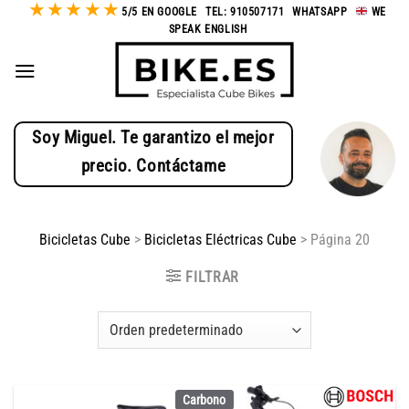
★
★
★
★
★
Saltar
5/5 EN GOOGLE
-
TEL: 910507171
-
WHATSAPP
-
WE
SPEAK ENGLISH
al
contenido
Soy Miguel. Te garantizo el mejor
precio. Contáctame
Bicicletas Cube
>
Bicicletas Eléctricas Cube
>
Página 20
FILTRAR
Carbono