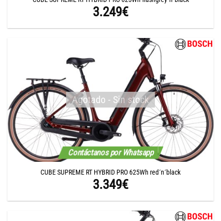
3.249
€
Agotado - Sin stock
Contáctanos por Whatsapp
CUBE SUPREME RT HYBRID PRO 625Wh red´n´black
3.349
€