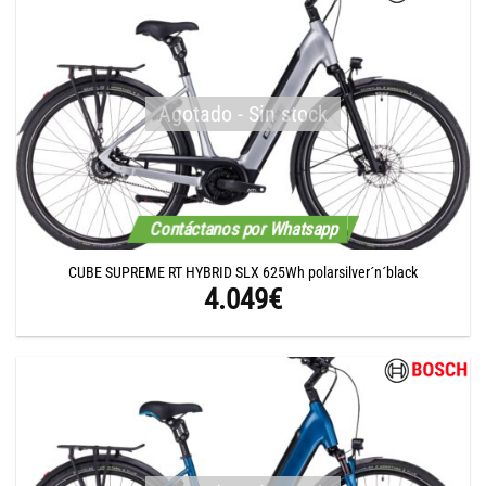
Agotado - Sin stock
Contáctanos por Whatsapp
CUBE SUPREME RT HYBRID SLX 625Wh polarsilver´n´black
4.049
€