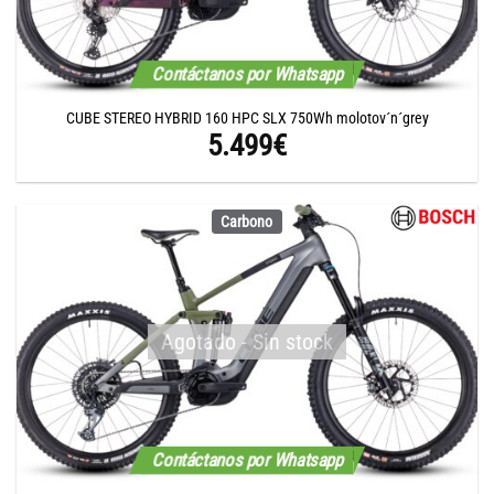
Contáctanos por Whatsapp
CUBE STEREO HYBRID 160 HPC SLX 750Wh molotov´n´grey
5.499
€
Carbono
Agotado - Sin stock
Contáctanos por Whatsapp