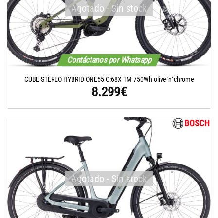
Agotado - Sin stock
Contáctanos por Whatsapp
CUBE STEREO HYBRID ONE55 C:68X TM 750Wh olive´n´chrome
8.299
€
Agotado - Sin stock