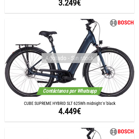
3.249
€
Agotado - Sin stock
Contáctanos por Whatsapp
CUBE SUPREME HYBRID SLT 625Wh midnight´n´black
4.449
€