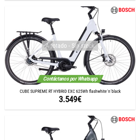
Agotado - Sin stock
Contáctanos por Whatsapp
CUBE SUPREME RT HYBRID EXC 625Wh flashwhite´n´black
3.549
€