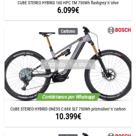
CUBE STEREO HYBRID 160 HPC TM 750Wh flashgrey´n´olive
6.099
€
Carbono
Agotado - Sin stock
Contáctanos por Whatsapp
CUBE STEREO HYBRID ONE55 C:68X SLT 750Wh prizmsilver´n´carbon
10.399
€