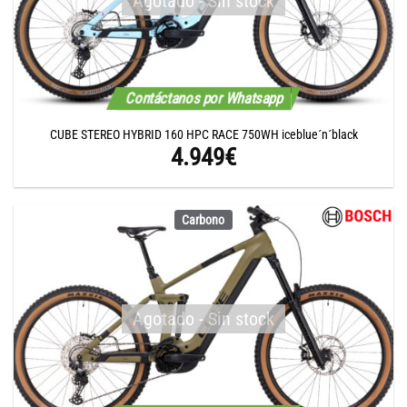
Agotado - Sin stock
Contáctanos por Whatsapp
CUBE STEREO HYBRID 160 HPC RACE 750WH iceblue´n´black
4.949
€
Carbono
Agotado - Sin stock