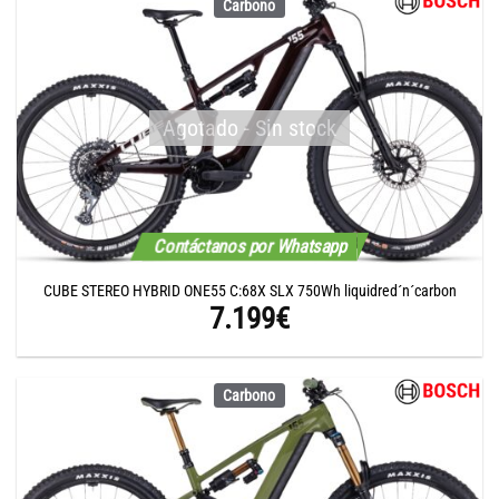
Carbono
Agotado - Sin stock
Contáctanos por Whatsapp
CUBE STEREO HYBRID ONE55 C:68X SLX 750Wh liquidred´n´carbon
7.199
€
Carbono