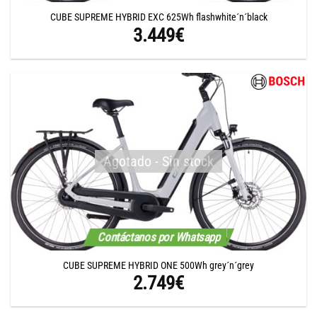
CUBE SUPREME HYBRID EXC 625Wh flashwhite´n´black
3.449
€
Agotado - Sin stock
Contáctanos por Whatsapp
CUBE SUPREME HYBRID ONE 500Wh grey´n´grey
2.749
€